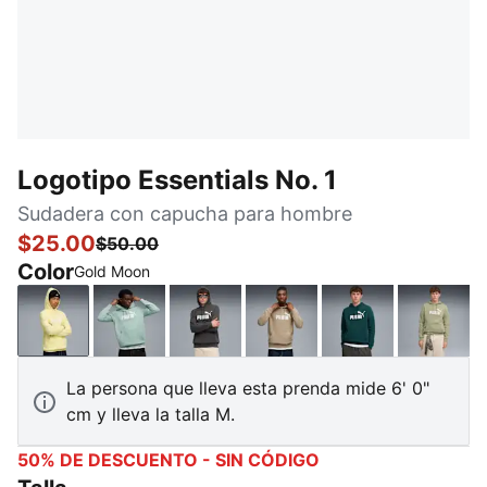
Logotipo Essentials No. 1
Sudadera con capucha para hombre
$25.00
$50.00
Color
Gold Moon
Gold Moon
Light Moss
Dusky Gray
Ice Coffee
Green Terrain
Lux A
La persona que lleva esta prenda mide 6' 0"
cm y lleva la talla M.
50% DE DESCUENTO - SIN CÓDIGO