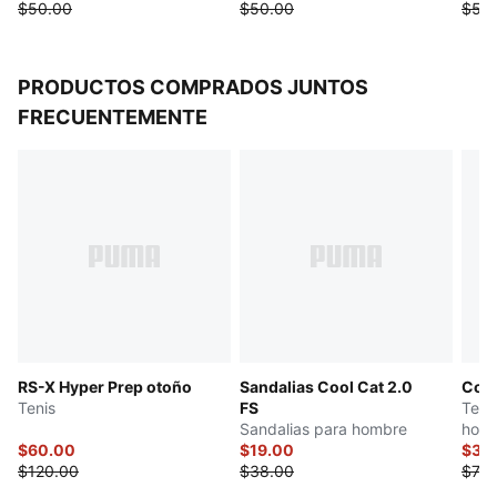
$50.00
$50.00
$55
PRODUCTOS COMPRADOS JUNTOS
FRECUENTEMENTE
RS-X Hyper Prep otoño
Sandalias Cool Cat 2.0
Con
Tenis
FS
Teni
Sandalias para hombre
hom
$60.00
$19.00
$36
$120.00
$38.00
$73.