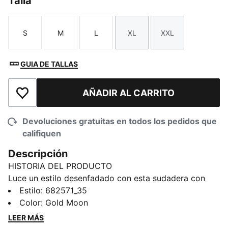
Talla
S
M
L
XL
XXL
Talla
Talla
Talla
Talla
Talla
GUIA DE TALLAS
AÑADIR AL CARRITO
Añadir a la lista de deseos
Devoluciones gratuitas en todos los pedidos que
califiquen
Descripción
HISTORIA DEL PRODUCTO
Luce un estilo desenfadado con esta sudadera con
capucha que luce el emblemático logotipo No. 1
Estilo
:
682571_35
bordado de PUMA. La capucha ajustable y los puños
Color
:
Gold Moon
acanalados garantizan un ajuste perfecto, mientras
LEER MÁS
que el bolsillo canguro mantiene los objetos