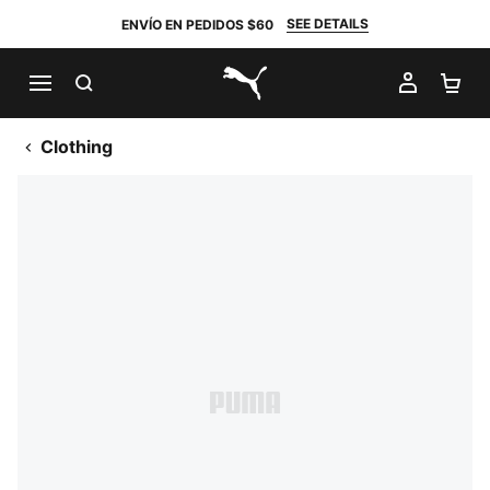
SEE DETAILS
ENVÍO EN PEDIDOS $60
BUSCAR
MI CUE
CA
PUMA.com
Clothing