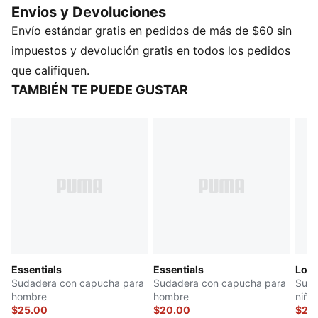
Envios y Devoluciones
esenciales a mano. Disfruta de cada momento con el
Envío estándar gratis en pedidos de más de $60 sin
estilo característico de PUMA.
CARACTERÍSTICAS Y BENEFICIOS
impuestos y devolución gratis en todos los pedidos
Producto fabricado con al menos un 50 % de
que califiquen.
materiales reciclados
TAMBIÉN TE PUEDE GUSTAR
DETALLES
Ajuste regular
Vellón
Largo regular
Con capucha
Manga larga
Bolsillos laterales
Detalles de la marca PUMA
Essentials
Essentials
Logo
Sudadera con capucha para
Sudadera con capucha para
Suda
hombre
hombre
niño
$25.00
$20.00
$27.