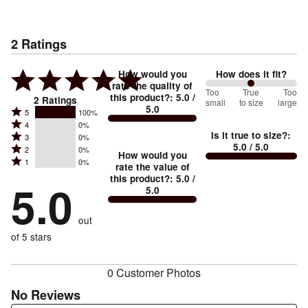
2
Ratings
How would you
How does it fit?
rate the quality of
100
Too
%
True
Too
this product?
:
5.0
/
2
Ratings
small
to size
large
5.0
between
Rated
5
100%
Rated
Too
4
0%
5
Is it true to size?
:
Rated
3
0%
4
small
stars
5.0
/ 5.0
Rated
2
0%
3
stars
How would you
by
and
Rated
1
0%
2
stars
rate the value of
by
100%
True
1
this product?
:
5.0
/
stars
by
5.0
0%
of
5.0
stars
to
by
0%
of
reviewers
by
size
0%
of
reviewers
out
0%
of
reviewers
of
of 5 stars
reviewers
reviewers
0 Customer Photos
No Reviews