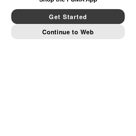
YouTube
Twitter
Pinterest
Instagram
Facebo
© PUMA NORTH AMERICA, INC.
IMPRINT AND LEGAL DATA