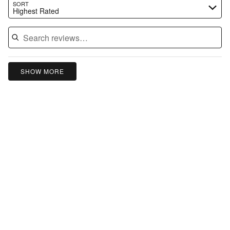
Search reviews…
SORT
Highest Rated
SHOW MORE