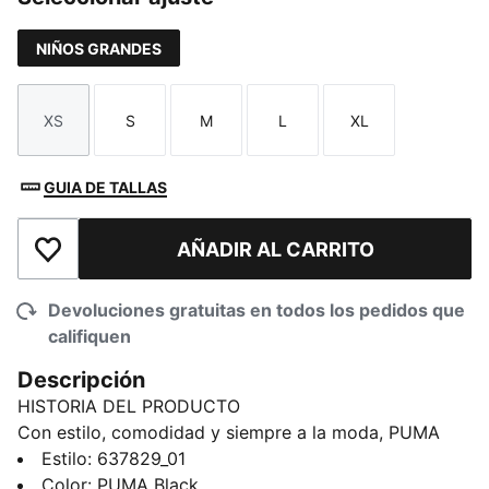
NIÑOS GRANDES
XS
S
M
L
XL
Talla
Talla
Talla
Talla
Talla
GUIA DE TALLAS
AÑADIR AL CARRITO
Añadir a la lista de deseos
Devoluciones gratuitas en todos los pedidos que
califiquen
Descripción
HISTORIA DEL PRODUCTO
Con estilo, comodidad y siempre a la moda, PUMA
Essentials es la colección de descanso perfecta para
Estilo
:
637829_01
tus días de relax. Esta sudadera con capucha
Color
:
PUMA Black