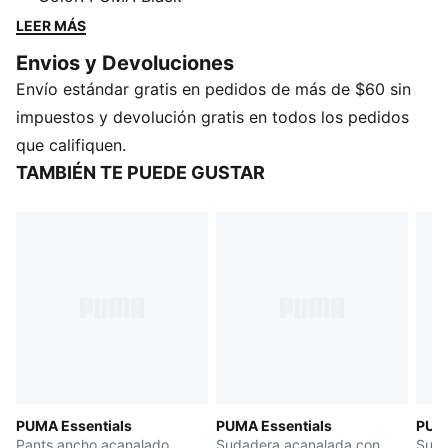
oversized se caracteriza por su silueta boxy y el
LEER MÁS
llamativo ícono PUMA Cat.
Envios y Devoluciones
CARACTERÍSTICAS Y BENEFICIOS
Envío estándar gratis en pedidos de más de $60 sin
Producto fabricado con al menos un 20 % de algodón
reciclado
impuestos y devolución gratis en todos los pedidos
DETALLES
que califiquen.
Producto diseñado para: uso diario
TAMBIÉN TE PUEDE GUSTAR
Corte: oversized
Largo: corto
Con capucha
Tipo de material principal: tejido de rizo francés
Mangas largas
Bolsillos: tipo canguro
PUMA Juvenil: producto recomendado para niños y
adolescentes de 8 a 16 años
PUMA Essentials
PUMA Essentials
PUM
Pants ancho acanalado
Sudadera acanalada con
Suda