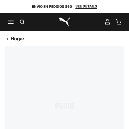
SEE DETAILS
ENVÍO EN PEDIDOS $60
BUSCAR
MI CUE
CA
PUMA.com
Hogar