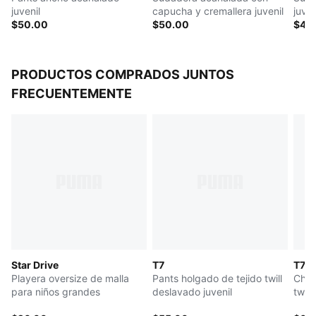
juvenil
capucha y cremallera juvenil
juven
$50.00
$50.00
$45
PRODUCTOS COMPRADOS JUNTOS
FRECUENTEMENTE
Star Drive
T7
T7
Playera oversize de malla
Pants holgado de tejido twill
Cham
para niños grandes
deslavado juvenil
twill