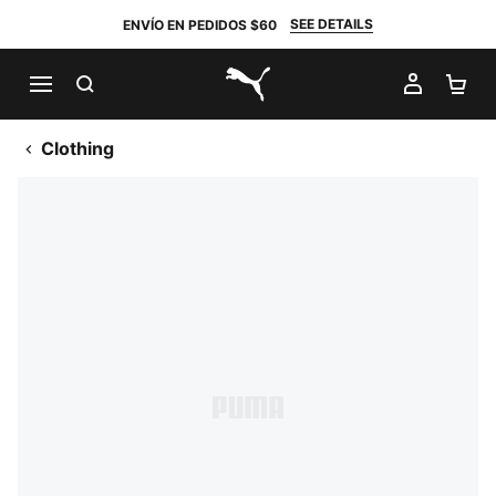
SEE DETAILS
ENVÍO EN PEDIDOS $60
BUSCAR
MI CUE
CA
PUMA.com
Clothing