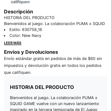
califiquen
Descripción
HISTORIA DEL PRODUCTO
Bienvenidos al juego. La colaboración PUMA x SQUID
GAME vuelve con un nuevo lanzamiento inspirado en
Estilo
:
630758_16
la tercera temporada de El Juego del Calamar, la serie
Color
:
New Navy
de éxito mundial. La nueva colección lleva su estética
LEER MÁS
a un nuevo nivel, con diseños inspirados en la
Envios y Devoluciones
temática de lo que ocurre cuando se apagan las luces.
Envío estándar gratis en pedidos de más de $60 sin
Cautivadores estampados integrales y toques que
brillan en la oscuridad definen estas prendas, que
impuestos y devolución gratis en todos los pedidos
también cuentan con detalles ocultos inspirados en
que califiquen.
algunos de los juegos que aparecen en la nueva
temporada.
HISTORIA DEL PRODUCTO
DETALLES
Corte holgado
Bienvenidos al juego. La colaboración PUMA x
Tejido de tafetán de 95g
SQUID GAME vuelve con un nuevo lanzamiento
Largo por encima de la rodilla
inspirado en la tercera temporada de El Juego