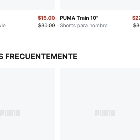
$15.00
PUMA Train 10"
$2
yle
$30.00
Shorts para hombre
$3
S FRECUENTEMENTE