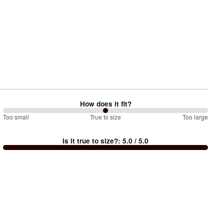
How does it fit?
100
Too small
%
True to size
Too large
between
Is it true to size?
:
5.0
/ 5.0
Too
small
and
True
to
size