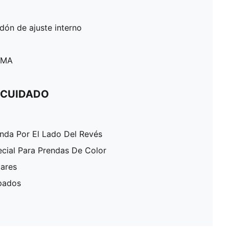
rdón de ajuste interno
PUMA
 CUIDADO
enda Por El Lado Del Revés
ecial Para Prendas De Color
lares
pados