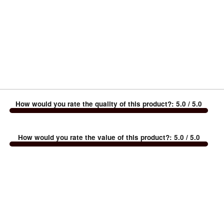
How would you rate the quality of this product?
:
5.0
/ 5.0
How would you rate the value of this product?
:
5.0
/ 5.0