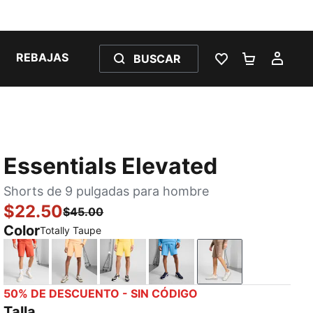
REBAJAS
BUSCAR
LISTA DE DESE
CARRITO 
MI C
Essentials Elevated
Shorts de 9 pulgadas para hombre
$22.50
$45.00
Color
Totally Taupe
Red Fire
Almost Apricot
Sunny Yellow
Team Light Blue
Totally Taupe
50% DE DESCUENTO - SIN CÓDIGO
Talla