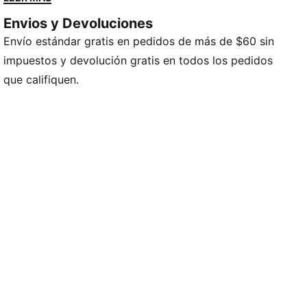
con amor y combinan una onda deportiva con
Envios y Devoluciones
funcionalidad. Perfectos para cualquier actividad.
Envío estándar gratis en pedidos de más de $60 sin
CARACTERÍSTICAS Y BENEFICIOS
Producto fabricado con al menos un 20% de algodón
impuestos y devolución gratis en todos los pedidos
reciclado
que califiquen.
DETALLES
Corte regular
Piernas anchas
Cintura elástica con cordón de ajuste interno
Bolsillos laterales
Detalles de la marca PUMA