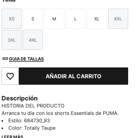
XS
S
M
L
XL
XXL
Talla
Talla
Talla
Talla
Talla
Talla
3XL
4XL
Talla
Talla
GUIA DE TALLAS
AÑADIR AL CARRITO
Añadir a la lista de deseos
Descripción
HISTORIA DEL PRODUCTO
Arranca tu día con los shorts Essentials de PUMA.
Con un parche PUMA Cat bordado y una cintura
Estilo
:
684730_93
elástica con cordón interno para un ajuste
Color
:
Totally Taupe
personalizado, estos shorts están confeccionados
LEER MÁS