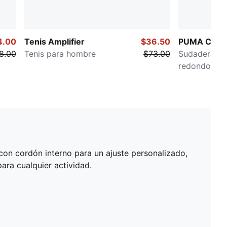
4.00
Tenis Amplifier
$36.50
PUMA Class
8.00
Tenis para hombre
$73.00
Sudadera a r
redondo pa
con cordón interno para un ajuste personalizado,
ra cualquier actividad.