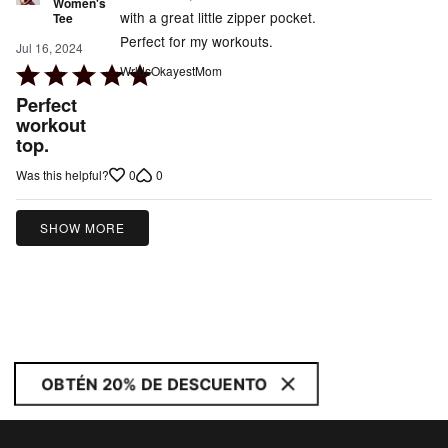
Women's
with a great little zipper pocket.
Tee
Perfect for my workouts.
Jul 16, 2024
Rated
WrldsOkayestMom
5
Perfect
out
workout
top.
of
5
0
0
Was this helpful?
SHOW MORE
OBTÉN 20% DE DESCUENTO