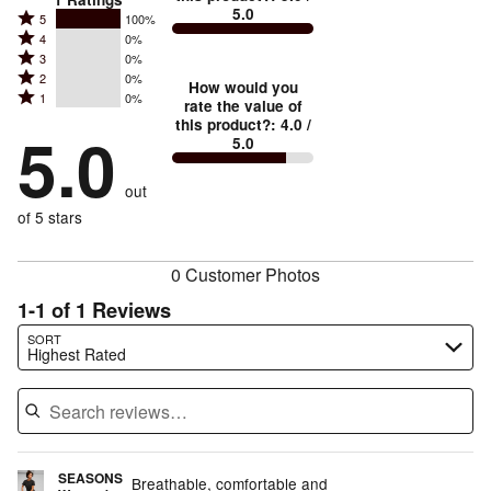
5.0
Rated
5
100%
Rated
4
0%
5
Rated
3
0%
4
stars
Rated
2
0%
3
stars
How would you
by
Rated
1
0%
2
stars
rate the value of
by
100%
1
this product?
:
4.0
/
stars
by
5.0
0%
of
5.0
stars
by
0%
of
reviewers
by
0%
of
reviewers
out
0%
of
reviewers
of
of 5 stars
reviewers
reviewers
0 Customer Photos
1-1 of 1 Reviews
Search reviews…
SORT
Highest Rated
SEASONS
Breathable, comfortable and