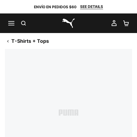
SEE DETAILS
ENVÍO EN PEDIDOS $60
BUSCAR
MI CUE
CA
PUMA.com
T-Shirts + Tops