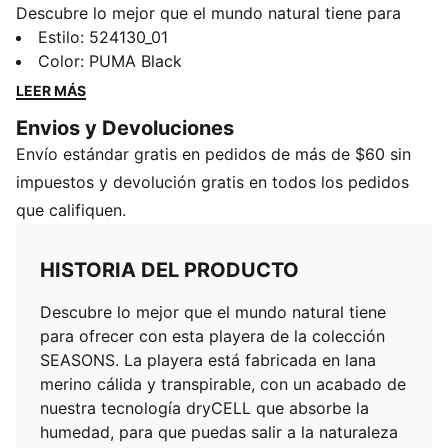
Descubre lo mejor que el mundo natural tiene para
ofrecer con esta playera de la colección SEASONS. La
Estilo
:
524130_01
playera está fabricada en lana merino cálida y
Color
:
PUMA Black
transpirable, con un acabado de nuestra tecnología
LEER MÁS
dryCELL que absorbe la humedad, para que puedas
Envios y Devoluciones
salir a la naturaleza con la máxima comodidad, sin
Envío estándar gratis en pedidos de más de $60 sin
importar los fenómenos naturales.
CARACTERÍSTICAS Y BENEFICIOS
impuestos y devolución gratis en todos los pedidos
dryCELL: Tecnología de alto rendimiento, diseñada
que califiquen.
para absorber la humedad del cuerpo y mantenerte
libre de sudor durante el ejercicio.
HISTORIA DEL PRODUCTO
DETALLES
Cuello redondo
Descubre lo mejor que el mundo natural tiene
Mangas cortas
para ofrecer con esta playera de la colección
Bajo trasero más largo
SEASONS. La playera está fabricada en lana
Fuelles en axilas
merino cálida y transpirable, con un acabado de
Bolsillo con cremallera invisible, en lateral trasero
nuestra tecnología dryCELL que absorbe la
Largo: Regular
humedad, para que puedas salir a la naturaleza
Corte semi-ajustado