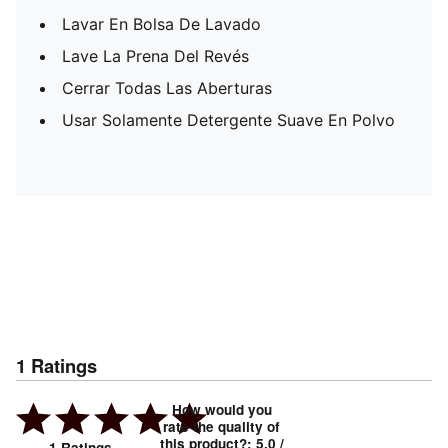
Lavar En Bolsa De Lavado
Lave La Prena Del Revés
Cerrar Todas Las Aberturas
Usar Solamente Detergente Suave En Polvo
1
Ratings
How would you
rate the quality of
this product?
:
5.0
/
1
Ratings