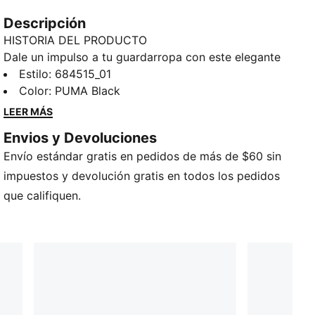
Descripción
HISTORIA DEL PRODUCTO
Dale un impulso a tu guardarropa con este elegante
polo. El diseño de PUMA le da a tu outfit un toque
Estilo
:
684515_01
moderno, mientras que la tecnología dryCELL ayuda
Color
:
PUMA Black
a absorber el sudor. ¿Estilo y funcionalidad en una
LEER MÁS
sola prenda? Esa es una combinación ganadora.
Envios y Devoluciones
CARACTERÍSTICAS Y BENEFICIOS
Envío estándar gratis en pedidos de más de $60 sin
dryCELL: propiedades que absorben la humedad y te
ayudan a mantenerte seco y cómodo.
impuestos y devolución gratis en todos los pedidos
DETALLES
que califiquen.
Mangas cortas
Cuello tipo polo
Corte relajado
100% poliéster
Detalles con la marca PUMA