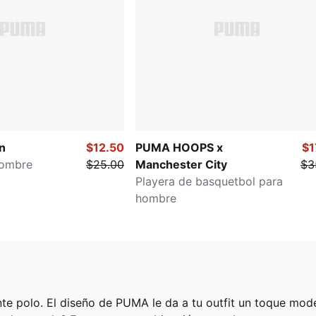
n
$12.50
PUMA HOOPS x
$1
hombre
$25.00
Manchester City
$3
Playera de basquetbol para
hombre
nte polo. El diseño de PUMA le da a tu outfit un toque mod