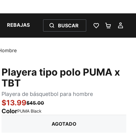
REBAJAS
BUSCAR
LISTA DE DESE
CARRITO 
MI C
 Hombre
Playera tipo polo PUMA x
TBT
Playera de básquetbol para hombre
$13.99
$45.00
Color
:
agotado
PUMA Black
AGOTADO