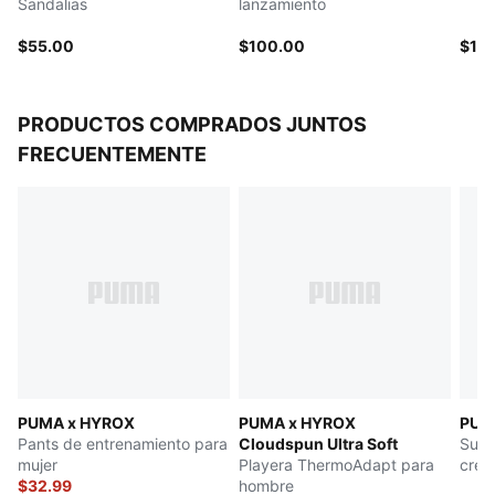
Sandalias
lanzamiento
$55.00
$100.00
$12
PRODUCTOS COMPRADOS JUNTOS
FRECUENTEMENTE
PUMA x HYROX
PUMA x HYROX
PUM
Pants de entrenamiento para
Cloudspun Ultra Soft
Suda
mujer
Playera ThermoAdapt para
crem
$32.99
hombre