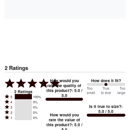
2
Ratings
How would you
How does it fit?
rate the quality of
100
Too
%
True
Too
this product?
:
5.0
/
2
Ratings
small
to size
large
5.0
between
Rated
5
100%
Rated
Too
4
0%
5
Is it true to size?
:
Rated
3
0%
4
small
stars
5.0
/ 5.0
Rated
2
0%
3
stars
How would you
by
and
Rated
1
0%
2
stars
rate the value of
by
100%
True
1
this product?
:
5.0
/
stars
by
0%
of
5.0