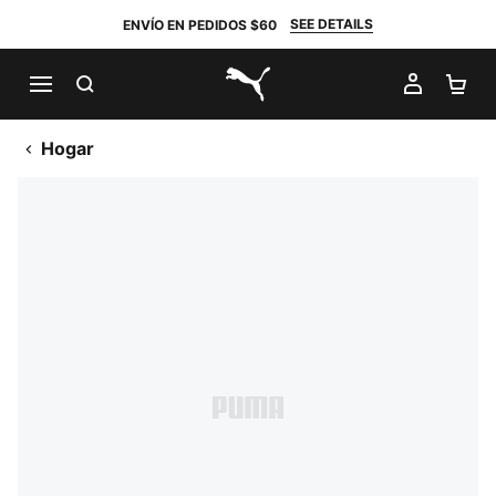
SEE DETAILS
ENVÍO EN PEDIDOS $60
BUSCAR
MI CUE
CA
PUMA.com
Hogar