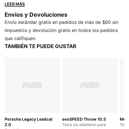
plantilla moldeada adicional y una suela antideslizante
LEER MÁS
para que puedas ir a donde quieras Un estampado
Envios y Devoluciones
actualizado te transporta al mundo HYROX, la
Envío estándar gratis en pedidos de más de $60 sin
competencia de fitness más increíble.
CARACTERÍSTICAS Y VENTAJAS
impuestos y devolución gratis en todos los pedidos
El empeine está fabricado con al menos un 20 % de
que califiquen.
materiales reciclados.
TAMBIÉN TE PUEDE GUSTAR
DETALLES
Ancho: regular
Tipo de puntera: abierta
Cierre: Slip on
Tipo de tacón: plano
Detalles de las marcas PUMA x HYROX
Porsche Legacy Leadcat
evoSPEED Throw 10.5
McL
2.0
Tenis de atletismo para
Teni