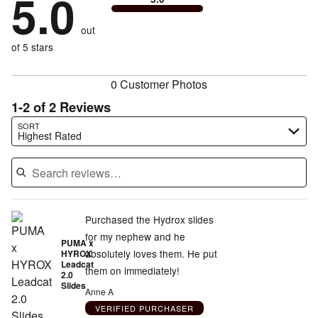
5.0
stars
to
by
0%
of
reviewers
by
size
0%
of
reviewers
out
0%
of
reviewers
of
of 5 stars
reviewers
reviewers
0 Customer Photos
1-2 of 2 Reviews
Search reviews…
SORT
Highest Rated
Purchased the Hydrox slides
for my nephew and he
PUMA x
absolutely loves them. He put
HYROX
Leadcat
them on immediately!
2.0
Slides
Anne A
VERIFIED PURCHASER