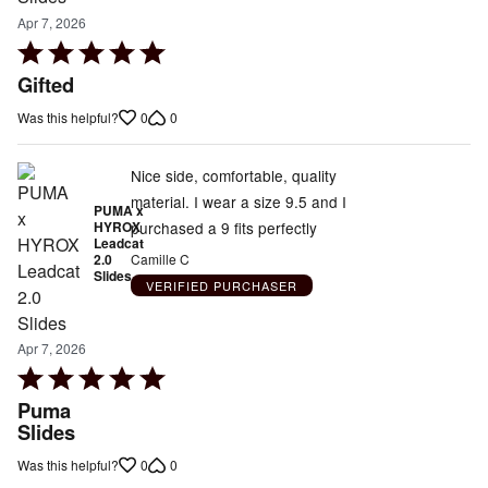
Apr 7, 2026
Rated
5
Gifted
out
0
0
Was this helpful?
of
5
Nice side, comfortable, quality
material. I wear a size 9.5 and I
PUMA x
purchased a 9 fits perfectly
HYROX
Leadcat
2.0
Camille C
Slides
VERIFIED PURCHASER
Apr 7, 2026
Rated
5
Puma
out
Slides
of
0
0
Was this helpful?
5