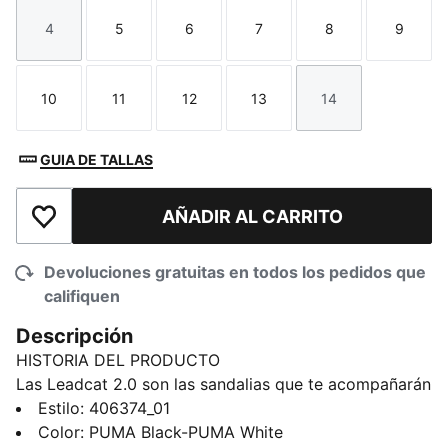
4
5
6
7
8
9
Talla
Talla
Talla
Talla
Talla
Talla
10
11
12
13
14
Talla
Talla
Talla
Talla
Talla
GUIA DE TALLAS
AÑADIR AL CARRITO
Añadir a la lista de deseos
Devoluciones gratuitas en todos los pedidos que
califiquen
Descripción
HISTORIA DEL PRODUCTO
Las Leadcat 2.0 son las sandalias que te acompañarán
durante toda la temporada. Esta versión actualizada
Estilo
:
406374_01
mejora el diseño con una correa acolchada, una
Color
:
PUMA Black-PUMA White