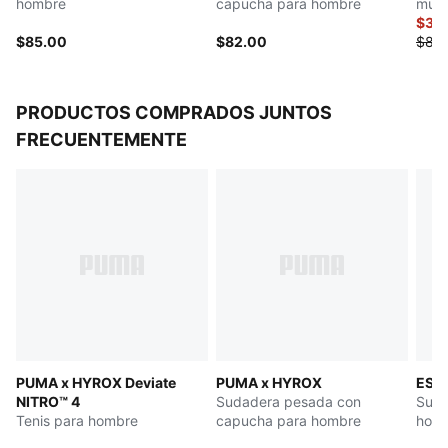
hombre
capucha para hombre
muje
$32
$85.00
$82.00
$82.
PRODUCTOS COMPRADOS JUNTOS
FRECUENTEMENTE
PUMA x HYROX Deviate
PUMA x HYROX
ES
NITRO™ 4
Sudadera pesada con
Suda
Tenis para hombre
capucha para hombre
hom