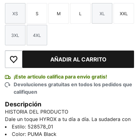
XS
S
M
L
XL
XXL
Talla
Talla
Talla
Talla
Talla
Talla
3XL
4XL
Talla
Talla
AÑADIR AL CARRITO
Añadir a la lista de deseos
¡Este articulo califica para envio gratis!
Devoluciones gratuitas en todos los pedidos que
califiquen
Descripción
HISTORIA DEL PRODUCTO
Dale un toque HYROX a tu día a día. La sudadera con
capucha PUMA x HYROX te mantiene abrigado con
Estilo
:
528578_01
aislamiento térmico y elasticidad suave, ideal para
Color
:
PUMA Black