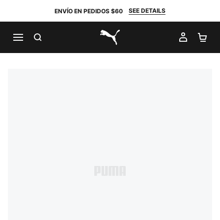
SEE DETAILS
ENVÍO EN PEDIDOS $60
BUSCAR
MI CUE
CA
PUMA.com