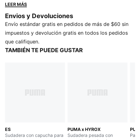
calentar o entrenar en climas fríos. Disfruta de una
LEER MÁS
comodidad sin esfuerzo y un estilo inspirado en las
Envios y Devoluciones
carreras, ya sea para relajarte, prepararte o
Envío estándar gratis en pedidos de más de $60 sin
simplemente para pasar el rato.
CARACTERÍSTICAS Y BENEFICIOS
impuestos y devolución gratis en todos los pedidos
COMODIDAD Y AJUSTE PREMIUM: Los tejidos
que califiquen.
CLOUDSPUN supersuaves combinan un diseño de alto
TAMBIÉN TE PUEDE GUSTAR
rendimiento con elasticidad en 4 direcciones para
mayor movimiento y comodidad.
Fabricada con al menos un 50 % de materiales
reciclados.
DETALLES
Ajuste: Regular
Material principal: Spacer
Con capucha
Manga larga
Largo: Regular
ES
PUMA x HYROX
PUM
Detalles de la marca PUMA
Sudadera con capucha para
Sudadera pesada con
Pant