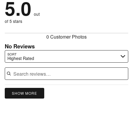
5.0
of
stars
by
0%
of
reviewers
by
0%
of
reviewers
out
0%
of
reviewers
of
of 5 stars
reviewers
reviewers
0 Customer Photos
No Reviews
Search reviews…
SORT
Highest Rated
SHOW MORE