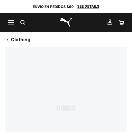
SEE DETAILS
ENVÍO EN PEDIDOS $60
BUSCAR
MI CUE
CA
PUMA.com
Clothing