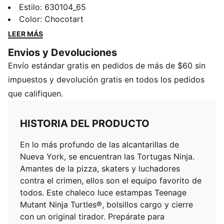
se encuentran las Tortugas Ninja. Amantes de la pizza,
Estilo
:
630104_65
skaters y luchadores contra el crimen, ellos son el
Color
:
Chocotart
equipo favorito de todos. Este chaleco luce estampas
LEER MÁS
Teenage Mutant Ninja Turtles®, bolsillos cargo y cierre
Envios y Devoluciones
con un original tirador. Prepárate para adueñarte de la
Envío estándar gratis en pedidos de más de $60 sin
ciudad con PUMA.
CARACTERÍSTICAS Y BENEFICIOS
impuestos y devolución gratis en todos los pedidos
Producto fabricado con al menos un 50% de
que califiquen.
materiales reciclados
DETALLES
HISTORIA DEL PRODUCTO
Corte regular
Tela antidesgarro de 57g
En lo más profundo de las alcantarillas de
Largo: Regular
Nueva York, se encuentran las Tortugas Ninja.
Con cierre
Amantes de la pizza, skaters y luchadores
Detalles de la marca PUMA
contra el crimen, ellos son el equipo favorito de
todos. Este chaleco luce estampas Teenage
Mutant Ninja Turtles®, bolsillos cargo y cierre
con un original tirador. Prepárate para