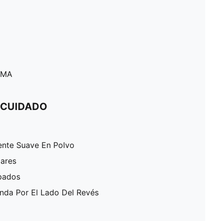
PUMA
 CUIDADO
ente Suave En Polvo
lares
pados
enda Por El Lado Del Revés