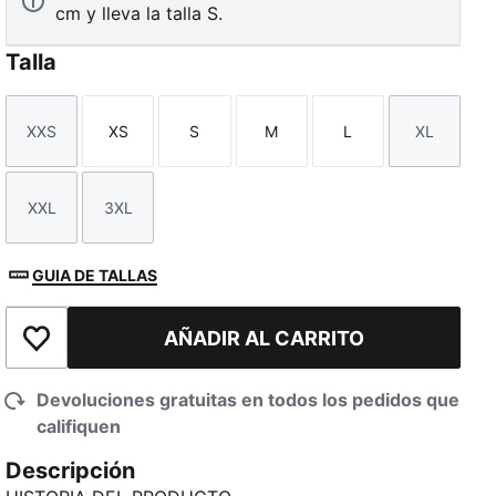
cm y lleva la talla S.
Talla
XXS
XS
S
M
L
XL
Talla
Talla
Talla
Talla
Talla
Talla
XXL
3XL
Talla
Talla
GUIA DE TALLAS
AÑADIR AL CARRITO
Añadir a la lista de deseos
Devoluciones gratuitas en todos los pedidos que
califiquen
Descripción