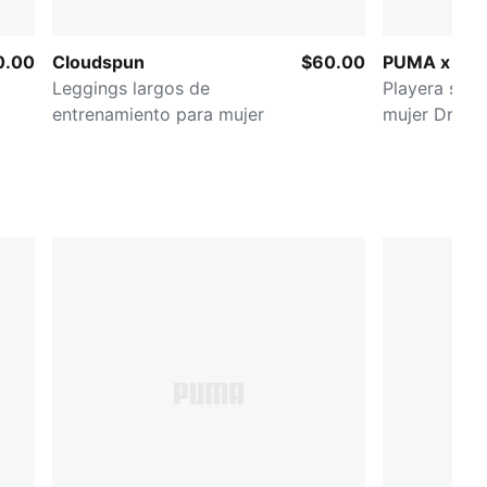
0.00
Cloudspun
$60.00
PUMA x HY
Leggings largos de
Playera sin
entrenamiento para mujer
mujer DryEli