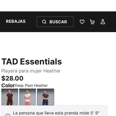
REBAJAS
BUSCAR
LISTA DE DESE
CARRITO 
MI C
TAD Essentials
Playera para mujer Heather
$28.00
Color
Deep Plum Heather
Chocolate Brown
Jasmine Flower Heather
Deep Plum Heather
La persona que lleva esta prenda mide 5' 9"