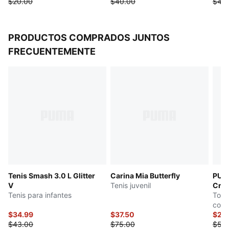
$20.00
$40.00
$40
PRODUCTOS COMPRADOS JUNTOS
FRECUENTEMENTE
Tenis Smash 3.0 L Glitter
Carina Mia Butterfly
PUM
V
Tenis juvenil
Crea
Tenis para infantes
Top 
cort
$34.99
$37.50
$25
$43.00
$75.00
$50