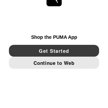
ESTAR AL DÍA
EXPLORAR
UNITED STATES
YouTube
Twitter
Pinterest
Instagram
Facebo
© PUMA NORTH AMERICA, INC.
IMPRINT AND LEGAL DATA