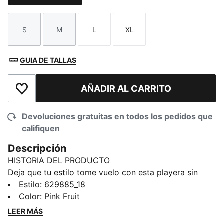
S
M
L
XL
Talla
Talla
Talla
Talla
GUIA DE TALLAS
AÑADIR AL CARRITO
Añadir a la lista de deseos
Devoluciones gratuitas en todos los pedidos que
califiquen
Descripción
HISTORIA DEL PRODUCTO
Deja que tu estilo tome vuelo con esta playera sin
mangas juvenil en rib. Con un ícono PUMA Cat
Estilo
:
629885_18
brillante, cuello en rib con detalle cruzado y una
Color
:
Pink Fruit
abertura en la espalda, está diseñada para que te
LEER MÁS
sientas imparable. Libera tu energía y brilla con PUMA.