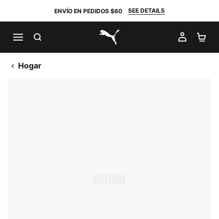
SEE DETAILS
ENVÍO EN PEDIDOS $60
BUSCAR
MI CUE
CA
PUMA.com
Hogar