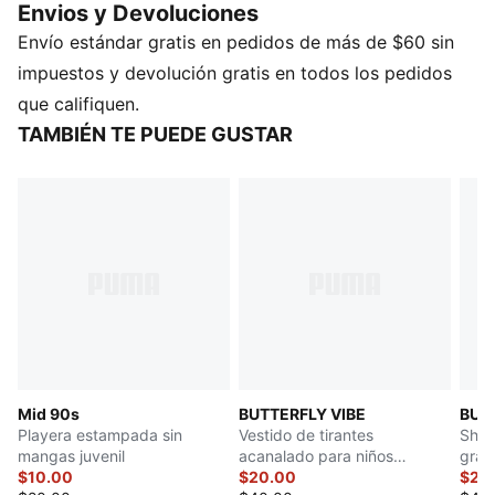
Envios y Devoluciones
CARACTERÍSTICAS Y BENEFICIOS
Envío estándar gratis en pedidos de más de $60 sin
Producto fabricado con al menos un 50% de
materiales reciclados
impuestos y devolución gratis en todos los pedidos
DETALLES
que califiquen.
Corte semi-ajustado
TAMBIÉN TE PUEDE GUSTAR
Tejido rib
Largo: Regular
Cuello redondo
Sin mangas
Detalles de la marca PUMA
PUMA adolescentes: Producto recomendado para
niños y adolescentes de 8 a 16 años
Mid 90s
BUTTERFLY VIBE
BUT
Playera estampada sin
Vestido de tirantes
Short
mangas juvenil
acanalado para niños
gran
$10.00
grandes
$20.00
$20