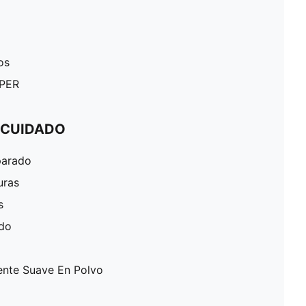
os
UPER
 CUIDADO
parado
uras
s
ado
ente Suave En Polvo