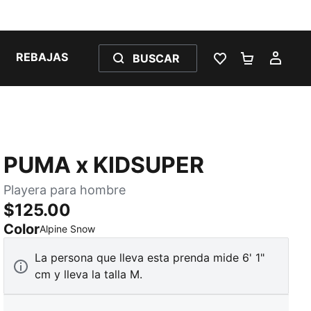
REBAJAS
BUSCAR
LISTA DE DESE
CARRITO 
MI C
PUMA x KIDSUPER
Playera para hombre
$125.00
Color
:
agotado
Alpine Snow
La persona que lleva esta prenda mide 6' 1"
cm y lleva la talla M.