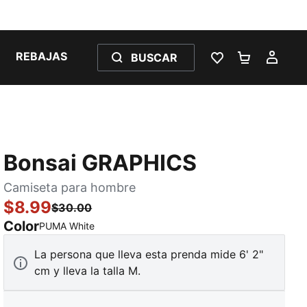
REBAJAS
BUSCAR
LISTA DE DESE
CARRITO 
MI C
Bonsai GRAPHICS
Camiseta para hombre
$8.99
$30.00
Color
:
agotado
PUMA White
La persona que lleva esta prenda mide 6' 2"
cm y lleva la talla M.