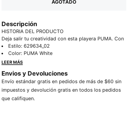
AGOTADO
Descripción
HISTORIA DEL PRODUCTO
Deja salir tu creatividad con esta playera PUMA. Con
una llamativa estampa en el pecho, es perfecta para
Estilo
:
629634_02
quienes quieren destacar. Abraza la energía y haz una
Color
:
PUMA White
declaración de estilo con el característico toque de
LEER MÁS
PUMA.
Envios y Devoluciones
CARACTERÍSTICAS Y BENEFICIOS
Envío estándar gratis en pedidos de más de $60 sin
Producto fabricado con al menos un 20% de algodón
reciclado
impuestos y devolución gratis en todos los pedidos
DETALLES
que califiquen.
Corte regular
Jersey de algodón
Largo: Regular
Cuello redondo
Manga corta