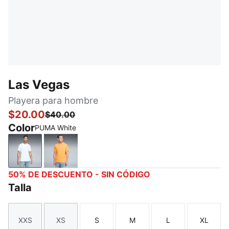
Las Vegas
Playera para hombre
$20.00
$40.00
Color
PUMA White
PUMA White
Orange Glo
50% DE DESCUENTO - SIN CÓDIGO
Talla
XXS
XS
S
M
L
XL
Talla
Talla
Talla
Talla
Talla
Talla