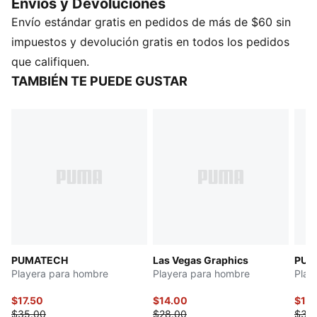
Envios y Devoluciones
espaldas. La energía clásica de PUMA se une a la
Envío estándar gratis en pedidos de más de $60 sin
versatilidad del día a día, perfecta para cualquier
situación.
impuestos y devolución gratis en todos los pedidos
DETALLES
que califiquen.
Corte: Cuadrado
TAMBIÉN TE PUEDE GUSTAR
Material principal: Jersey simple
Cuello: Deportivos
Manga corta
PUMATECH
Las Vegas Graphics
PUM
Playera para hombre
Playera para hombre
Play
$17.50
$14.00
$16
$35.00
$28.00
$32.