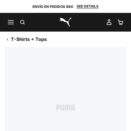
SEE DETAILS
ENVÍO EN PEDIDOS $60
BUSCAR
MI CUE
CA
PUMA.com
T-Shirts + Tops