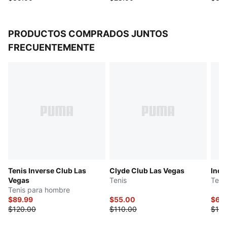
PRODUCTOS COMPRADOS JUNTOS
FRECUENTEMENTE
Tenis Inverse Club Las
Clyde Club Las Vegas
Indo
Vegas
Tenis
Teni
Tenis para hombre
$89.99
$55.00
$60
$120.00
$110.00
$120