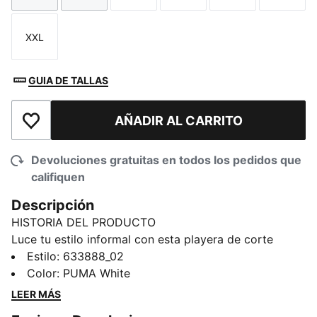
XXL
Talla
GUIA DE TALLAS
AÑADIR AL CARRITO
Añadir a la lista de deseos
Devoluciones gratuitas en todos los pedidos que
califiquen
Descripción
HISTORIA DEL PRODUCTO
Luce tu estilo informal con esta playera de corte
holgado. Confeccionado en suave jersey, está
Estilo
:
633888_02
diseñado para ofrecer una comodidad sin esfuerzo en
Color
:
PUMA White
cada movimiento. Tanto si estás fuera de casa como
LEER MÁS
si sales con los amigos, esta prenda te cubre las