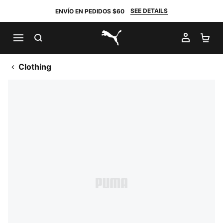
SEE DETAILS
ENVÍO EN PEDIDOS $60
BUSCAR
MI CUE
CA
PUMA.com
Clothing