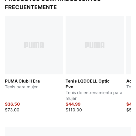
FRECUENTEMENTE
PUMA Club II Era
Tenis LQDCELL Optic
Adel
Tenis para mujer
Evo
Teni
Tenis de entrenamiento para
mujer
$36.50
$44.99
$42
$73.00
$110.00
$50