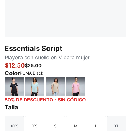
Essentials Script
Playera con cuello en V para mujer
$12.50
$25.00
Color
PUMA Black
PUMA Black
Light Moss
Ice Coffee
Poised Pink
50% DE DESCUENTO - SIN CÓDIGO
Talla
XXS
XS
S
M
L
XL
Talla
Talla
Talla
Talla
Talla
Talla