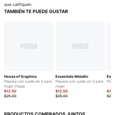
Material principal: Jersey simple
que califiquen.
Tejido Tejido
TAMBIÉN TE PUEDE GUSTAR
Cuello: Cuello de pico
Manga corta
Largo: regular
House of Graphics
Essentials Metallic
Est
Playera con cuello en V para
Playera con cuello en V para
Play
mujer Chase
mujer
$12.50
$12.50
$12.
$25.00
$25.00
$25.
PRODUCTOS COMPRADOS JUNTOS