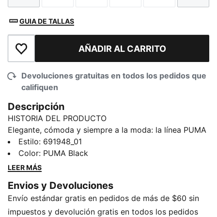
GUIA DE TALLAS
AÑADIR AL CARRITO
Añadir a la lista de deseos
Devoluciones gratuitas en todos los pedidos que
califiquen
Descripción
HISTORIA DEL PRODUCTO
Elegante, cómoda y siempre a la moda: la línea PUMA
Essentials está diseñada para los días relajados. Ya
Estilo
:
691948_01
sea que estés descansando, tomando un café o en
Color
:
PUMA Black
movimiento, estas prendas ofrecen la combinación
LEER MÁS
perfecta de comodidad y estilo. Simples, versátiles y
Envios y Devoluciones
hechas para que te sientas bien durante todo el día.
Envío estándar gratis en pedidos de más de $60 sin
DETALLES
Corte: cómodo
impuestos y devolución gratis en todos los pedidos