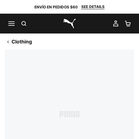
SEE DETAILS
ENVÍO EN PEDIDOS $60
BUSCAR
MI CUE
CA
PUMA.com
Clothing