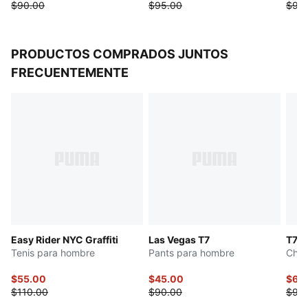
$90.00
$95.00
$90
PRODUCTOS COMPRADOS JUNTOS
FRECUENTEMENTE
Easy Rider NYC Graffiti
Las Vegas T7
T7 
Tenis para hombre
Pants para hombre
Cham
$55.00
$45.00
$61.
$110.00
$90.00
$95