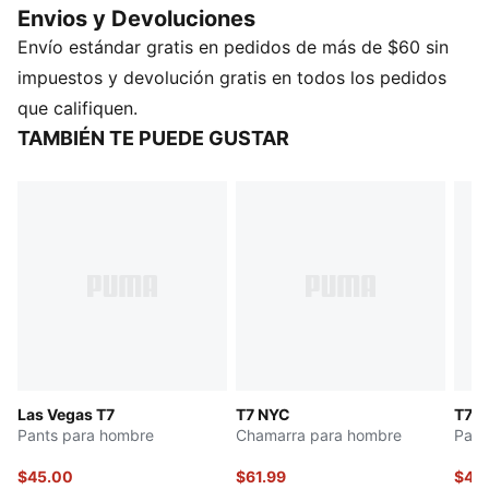
Envios y Devoluciones
mantiene en movimiento con un estilo sin
Envío estándar gratis en pedidos de más de $60 sin
complicaciones.
CARACTERÍSTICAS Y BENEFICIOS
impuestos y devolución gratis en todos los pedidos
Producto fabricado con al menos un 20 % de
que califiquen.
materiales reciclados
TAMBIÉN TE PUEDE GUSTAR
DETALLES
Corte: holgado
Material principal: tejido de rizo francés
Cintura: Media
Bolsillos: bolsillo lateral
Las Vegas T7
T7 NYC
T7
Pants para hombre
Chamarra para hombre
Pant
$45.00
$61.99
$45