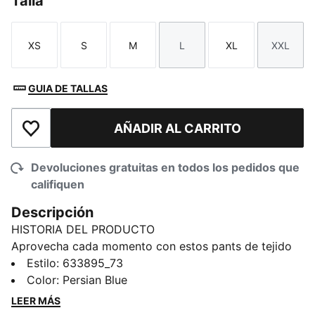
Talla
XS
S
M
L
XL
XXL
Talla
Talla
Talla
Talla
Talla
Talla
GUIA DE TALLAS
AÑADIR AL CARRITO
Añadir a la lista de deseos
Devoluciones gratuitas en todos los pedidos que
califiquen
Descripción
HISTORIA DEL PRODUCTO
Aprovecha cada momento con estos pants de tejido
de rizo francés. Con un corte holgado y tela de punto
Estilo
:
633895_73
suave, están diseñados para días informales o
Color
:
Persian Blue
actividades sobre la marcha. Ya sea que vayas al
LEER MÁS
centro de la ciudad o descanses en casa, PUMA te