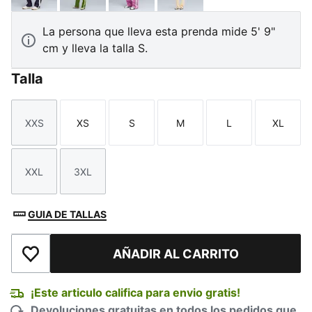
La persona que lleva esta prenda mide 5' 9"
cm y lleva la talla S.
Talla
XXS
XS
S
M
L
XL
Talla
Talla
Talla
Talla
Talla
Talla
XXL
3XL
Talla
Talla
GUIA DE TALLAS
AÑADIR AL CARRITO
Añadir a la lista de deseos
¡Este articulo califica para envio gratis!
Devoluciones gratuitas en todos los pedidos que