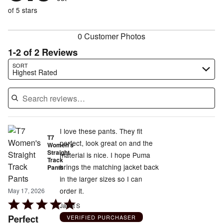
of
reviewers
of
of 5 stars
reviewers
reviewers
0 Customer Photos
1-2 of 2 Reviews
Search reviews…
SORT
Highest Rated
I love these pants. They fit
T7
perfect, look great on and the
Women's
Straight
material is nice. I hope Puma
Track
brings the matching jacket back
Pants
in the larger sizes so I can
order it.
May 17, 2026
Rated
Janet S
5
Perfect
VERIFIED PURCHASER