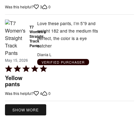
out
3
0
Was this helpful?
of
5
Love these pants, I’m 5”9 and
T7
weight 182 and the medium fits
Women's
Straight
perfect, the color is a eye
Track
catcher
Pants
Diania L
May 15, 2026
VERIFIED PURCHASER
Rated
5
Yellow
out
pants
of
4
0
Was this helpful?
5
SHOW MORE