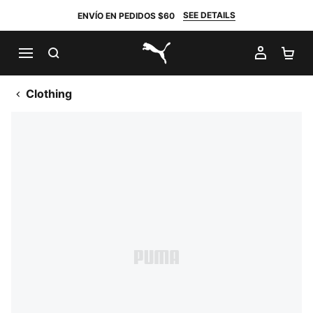
SEE DETAILS
ENVÍO EN PEDIDOS $60
BUSCAR
MI CUE
CA
PUMA.com
Clothing