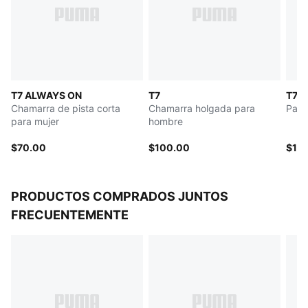
Detalles de la marca PUMA
T7 ALWAYS ON
T7
T7
Chamarra de pista corta
Chamarra holgada para
Pant
para mujer
hombre
$70.00
$100.00
$12
PRODUCTOS COMPRADOS JUNTOS
FRECUENTEMENTE