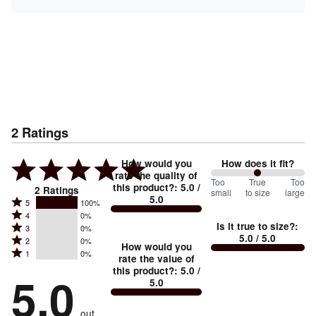
2
Ratings
How would you
How does it fit?
rate the quality of
100
Too
%
True
Too
this product?
:
5.0
/
2
Ratings
small
to size
large
5.0
between
Rated
5
100%
Rated
Too
4
0%
5
Is it true to size?
:
Rated
3
0%
4
small
stars
5.0
/ 5.0
Rated
2
0%
3
stars
How would you
by
and
Rated
1
0%
2
stars
rate the value of
by
100%
True
1
this product?
:
5.0
/
stars
by
5.0
0%
of
5.0
stars
to
by
0%
of
reviewers
by
size
0%
of
reviewers
out
0%