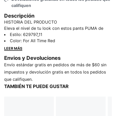
califiquen
Descripción
HISTORIA DEL PRODUCTO
Eleva el nivel de tu look con estos pants PUMA de
corte recto. Con las icónicas tiras T7, bolsillos con
Estilo
:
629797_11
cierre y alforza delantera en las piernas, estos pants
Color
:
For All Time Red
te ofrecen estilo y funcionalidad. La cintura elástica
LEER MÁS
con cordón interno garantiza un ajuste perfecto,
Envios y Devoluciones
mientras que el ícono PUMA Cat en la pierna izquierda
Envío estándar gratis en pedidos de más de $60 sin
resalta nuestra herencia.
CARACTERÍSTICAS Y BENEFICIOS
impuestos y devolución gratis en todos los pedidos
Producto fabricado con al menos un 50% de
que califiquen.
materiales reciclados
TAMBIÉN TE PUEDE GUSTAR
DETALLES
Ajuste cómodo
Tejido spacer
Largo: Regular
Bolsillos laterales