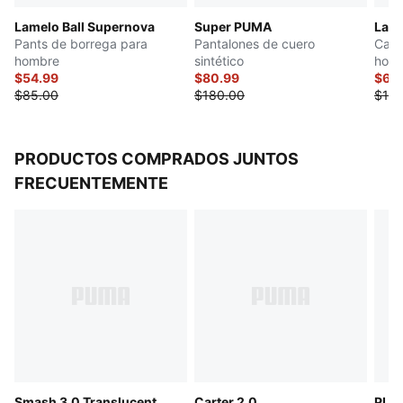
Detalles de diseño reflectantes
Lamelo Ball Supernova
Super PUMA
LaFr
.
Pants de borrega para
Pantalones de cuero
Carg
hombre
sintético
hom
$54.99
$80.99
$65
$85.00
$180.00
$130
PRODUCTOS COMPRADOS JUNTOS
FRECUENTEMENTE
Smash 3.0 Translucent
Carter 2.0
PUM