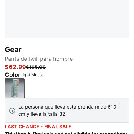
Gear
Pants de twill para hombre
$62.99
$165.00
Color
Light Moss
Light Moss
La persona que lleva esta prenda mide 6' 0"
cm y lleva la talla 32.
LAST CHANCE - FINAL SALE
This item is final sale and not eligible for promotions