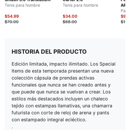
Tenis para hombre
Tenis para hombre
ARA
Pant
$54.99
$34.00
$92
$70.00
$68.00
$185
HISTORIA DEL PRODUCTO
Edición limitada, impacto ilimitado. Los Special
Items de esta temporada presentan una nueva
colección cápsula de prendas activas
funcionales que nunca se han creado antes y
que puede que nunca se vuelvan a crear. Los
estilos más destacados incluyen un chaleco
tejido con estampas llamativas, una chamarra
futurista con corte de reloj de arena y pants
con estampado integral ecléctico.
.