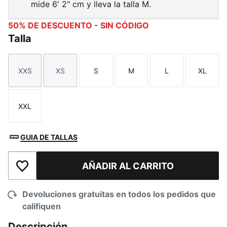
mide 6' 2" cm y lleva la talla M.
50% DE DESCUENTO - SIN CÓDIGO
Talla
XXS
XS
S
M
L
XL
Talla
Talla
Talla
Talla
Talla
Talla
XXL
Talla
GUIA DE TALLAS
AÑADIR AL CARRITO
Añadir a la lista de deseos
Devoluciones gratuitas en todos los pedidos que
califiquen
Descripción