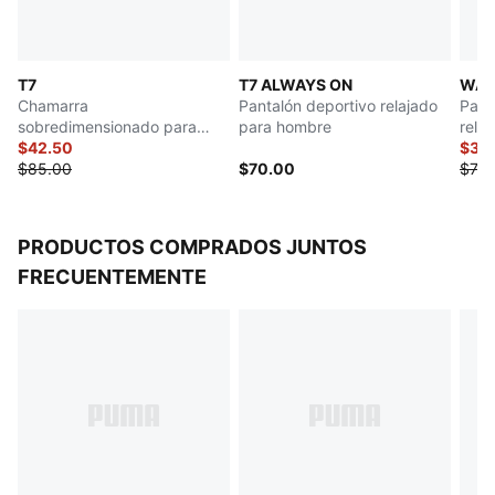
Detalles de la marca PUMA
T7
T7 ALWAYS ON
WAR
Chamarra
Pantalón deportivo relajado
Pant
sobredimensionado para
para hombre
rela
hombre T7
$42.50
$35
$85.00
$70.00
$70.
PRODUCTOS COMPRADOS JUNTOS
FRECUENTEMENTE