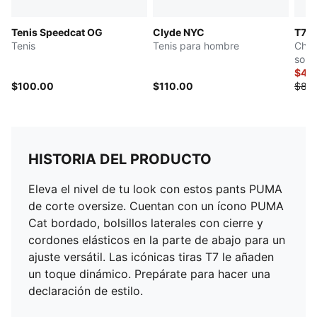
Tenis Speedcat OG
Clyde NYC
T7
Tenis
Tenis para hombre
Cham
sobr
homb
$42
$100.00
$110.00
$85
HISTORIA DEL PRODUCTO
Eleva el nivel de tu look con estos pants PUMA
de corte oversize. Cuentan con un ícono PUMA
Cat bordado, bolsillos laterales con cierre y
cordones elásticos en la parte de abajo para un
ajuste versátil. Las icónicas tiras T7 le añaden
un toque dinámico. Prepárate para hacer una
declaración de estilo.