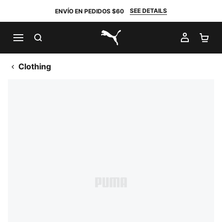
SEE DETAILS
ENVÍO EN PEDIDOS $60
BUSCAR
MI CUE
CA
PUMA.com
Clothing