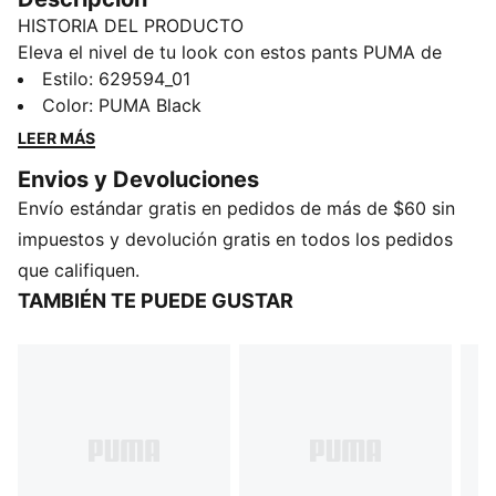
HISTORIA DEL PRODUCTO
Eleva el nivel de tu look con estos pants PUMA de
corte oversize. Cuentan con un ícono PUMA Cat
Estilo
:
629594_01
bordado, bolsillos laterales con cierre y cordones
Color
:
PUMA Black
elásticos en la parte de abajo para un ajuste versátil.
LEER MÁS
Las icónicas tiras T7 le añaden un toque dinámico.
Envios y Devoluciones
Prepárate para hacer una declaración de estilo.
Envío estándar gratis en pedidos de más de $60 sin
CARACTERÍSTICAS Y BENEFICIOS
Producto fabricado con material 100% reciclado, a
impuestos y devolución gratis en todos los pedidos
excepción de bordes y decoraciones
que califiquen.
windCELL: Tecnología diseñada para protegerte del
TAMBIÉN TE PUEDE GUSTAR
viento y mantenerte cómodo mientras haces ejercicio
DETALLES
Corte oversize
Tejido de tafetán de 95g
Largo: Regular
Tiro medio
Bolsillos laterales y trasero