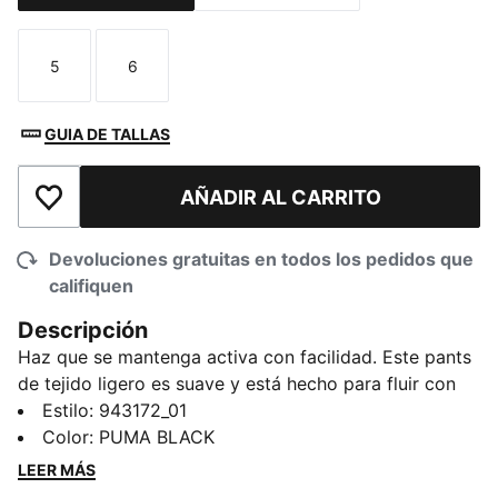
5
6
Talla
Talla
GUIA DE TALLAS
AÑADIR AL CARRITO
Añadir a la lista de deseos
Devoluciones gratuitas en todos los pedidos que
califiquen
Descripción
Haz que se mantenga activa con facilidad. Este pants
de tejido ligero es suave y está hecho para fluir con
cada salto, paso y giro. Perfectas para aventuras en el
Estilo
:
943172_01
patio de recreo o tardes relajadas, aportan un aire
Color
:
PUMA BLACK
deportivo y comodidad durante todo el día. Energía
LEER MÁS
clásica de PUMA, diseñada para pequeños campeones