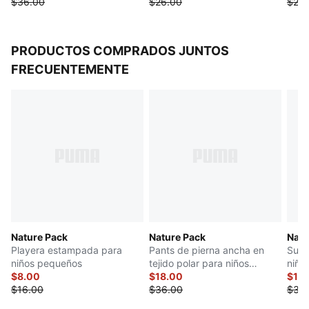
$36.00
$26.00
$26.
PRODUCTOS COMPRADOS JUNTOS
FRECUENTEMENTE
Nature Pack
Nature Pack
Natu
Playera estampada para
Pants de pierna ancha en
Suda
niños pequeños
tejido polar para niños
niño
$8.00
pequeños
$18.00
$18
$16.00
$36.00
$36