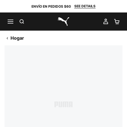
SEE DETAILS
ENVÍO EN PEDIDOS $60
BUSCAR
MI CUE
CA
PUMA.com
Hogar