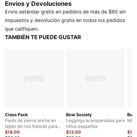
Envios y Devoluciones
que nunca paran.
Envío estándar gratis en pedidos de más de $60 sin
impuestos y devolución gratis en todos los pedidos
que califiquen.
TAMBIÉN TE PUEDE GUSTAR
Class Pack
Bow Society
Butte
Pants de pierna ancha en
Leggings acampanados para
Mall
tejido de rizo francés para
niños pequeños
niños pequeños
$18.00
$13.00
$13