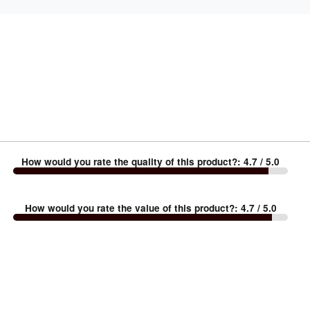
How would you rate the quality of this product?
:
4.7
/ 5.0
How would you rate the value of this product?
:
4.7
/ 5.0