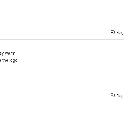
Flag
tly warm
e the logo
Flag