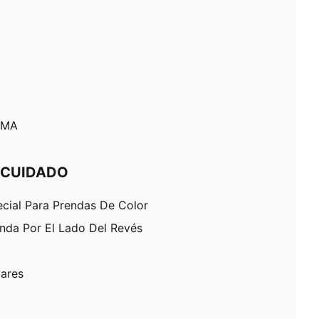
Detalles de la marca PUMA
PUMA
 CUIDADO
ecial Para Prendas De Color
enda Por El Lado Del Revés
lares