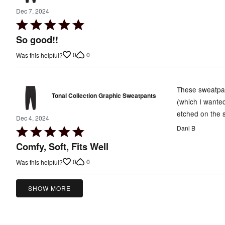
Dec 7, 2024
Rated
5
So good!!
out
0
0
Was this helpful?
of
5
These sweatpan
Tonal Collection Graphic Sweatpants
(which I wanted
etched on the 
Dec 4, 2024
Dani B
Rated
5
Comfy, Soft, Fits Well
out
0
0
Was this helpful?
of
5
SHOW MORE