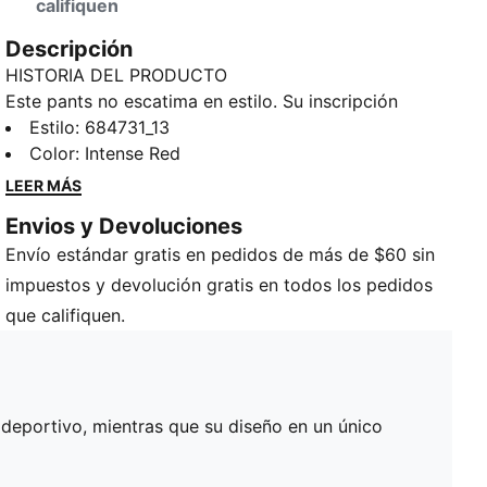
califiquen
Descripción
HISTORIA DEL PRODUCTO
Este pants no escatima en estilo. Su inscripción
PUMA en la pierna izquierda le aporta el
Estilo
:
684731_13
característico look deportivo, mientras que su diseño
Color
:
Intense Red
en un único tono lo hace destacar con cualquier
LEER MÁS
atuendo. Perfecto para un look relajado o para salir a
Envios y Devoluciones
la calle.
Envío estándar gratis en pedidos de más de $60 sin
CARACTERÍSTICAS Y BENEFICIOS
warmCELL: Tecnología transpirable para climas fríos,
impuestos y devolución gratis en todos los pedidos
diseñada para retener el calor junto al cuerpo y
que califiquen.
mantenerte abrigado mientras haces ejercicio
66% algodón, 34% poliéster reciclado
DETALLES
Corte regular
k deportivo, mientras que su diseño en un único
Largo: Regular
Cintura media