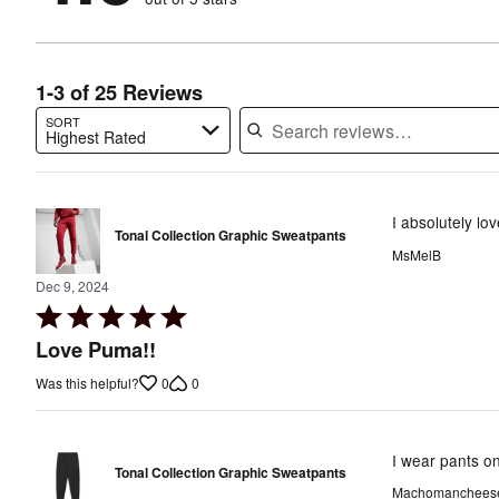
4%
of
reviewers
of
reviewers
reviewers
1-3 of 25 Reviews
SORT
Highest Rated
Search reviews…
I absolutely lov
Tonal Collection Graphic Sweatpants
MsMelB
Dec 9, 2024
Rated
5
Love Puma!!
out
0
0
Was this helpful?
of
5
I wear pants o
Tonal Collection Graphic Sweatpants
Machomancheese