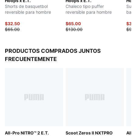
Hoops x E.T.
Hoops x E.T.
Hoop
Shorts de basquetbol
Chaleco tipo puffer
Suda
reversible para hombre
reversible para hombre
basq
$32.50
$65.00
$36
$65.00
$130.00
$90
PRODUCTOS COMPRADOS JUNTOS
FRECUENTEMENTE
All-Pro NITRO™ 2 E.T.
Scoot Zeros II NXTPRO
All-