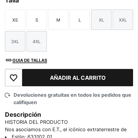
Talla
XS
S
M
L
XL
XXL
Talla
Talla
Talla
Talla
Talla
Talla
3XL
4XL
Talla
Talla
GUIA DE TALLAS
AÑADIR AL CARRITO
Añadir a la lista de deseos
Devoluciones gratuitas en todos los pedidos que
califiquen
Descripción
HISTORIA DEL PRODUCTO
Nos asociamos con E.T., el icónico extraterrestre de
los años 80, para una colaboración cósmica de PUMA
Estilo
:
633102_01