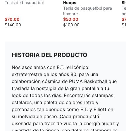
Tenis de basquetbol
Hoops
Sha
Tenis de basquetbol para
Teni
hombre
hom
$70.00
$50.00
$70
$140.00
$100.00
$140
HISTORIA DEL PRODUCTO
Nos asociamos con E.T., el icónico
extraterrestre de los años 80, para una
colaboración cósmica de PUMA Basketball que
traslada la nostalgia de la gran pantalla a tu
look de todos los días. Encontrarás estampas
estelares, una paleta de colores retro y
personajes tan queridos como E.T. y Elliott en
su inolvidable paseo. Cada prenda está
diseñada para traer de vuelta la energía audaz y
divertida de la época, con detalles atemporales