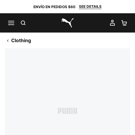
SEE DETAILS
ENVÍO EN PEDIDOS $60
BUSCAR
MI CUE
CA
PUMA.com
Clothing