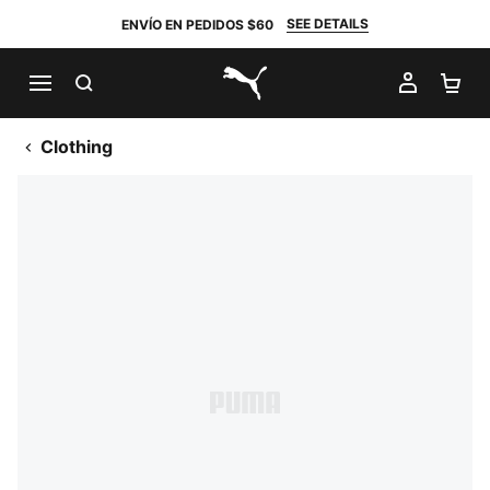
SEE DETAILS
ENVÍO EN PEDIDOS $60
BUSCAR
MI CUE
CA
PUMA.com
Clothing