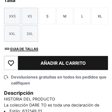
Talla
XXS
XS
S
M
L
XL
Talla
Talla
Talla
Talla
Talla
Talla
XXL
3XL
Talla
Talla
GUIA DE TALLAS
AÑADIR AL CARRITO
Añadir a la lista de deseos
Devoluciones gratuitas en todos los pedidos que
califiquen
Descripción
HISTORIA DEL PRODUCTO
La colección DARE TO es toda una declaración de
estilo, con sus diseños audaces que desafían los
Estilo
:
632149_01