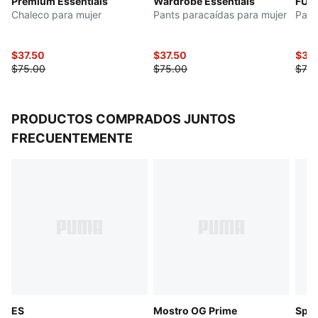
Premium Essentials
Wardrobe Essentials
FUT
Cintura elástica con cordón interno
Chaleco para mujer
Pants paracaídas para mujer
Pant
$37.50
$37.50
$37.
$75.00
$75.00
$75.
PRODUCTOS COMPRADOS JUNTOS
FRECUENTEMENTE
ES
Mostro OG Prime
Spe