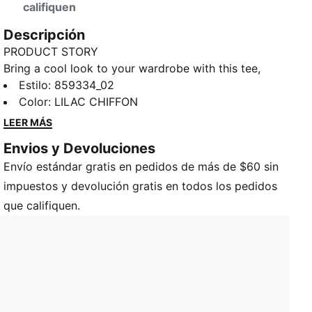
califiquen
Descripción
PRODUCT STORY
Bring a cool look to your wardrobe with this tee,
showcasing the PUMA cat logo for a splash of style.
Estilo
:
859334_02
DETAILS
Color
:
LILAC CHIFFON
PUMA branding details
LEER MÁS
Crew neck
Envios y Devoluciones
Short sleeves
Envío estándar gratis en pedidos de más de $60 sin
impuestos y devolución gratis en todos los pedidos
que califiquen.