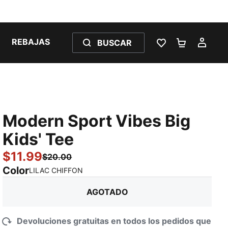
REBAJAS
BUSCAR
LISTA DE DESE
CARRITO 
MI C
Modern Sport Vibes Big
Kids' Tee
$11.99
$20.00
Color
:
agotado
LILAC CHIFFON
AGOTADO
Devoluciones gratuitas en todos los pedidos que