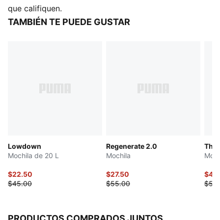
Bandas de hombro ajustables
que califiquen.
Compartimento exterior con cierre
TAMBIÉN TE PUEDE GUSTAR
Detalles de la marca PUMA
Lowdown
Regenerate 2.0
Thre
Mochila de 20 L
Mochila
Moch
$22.50
$27.50
$44
$45.00
$55.00
$50
PRODUCTOS COMPRADOS JUNTOS