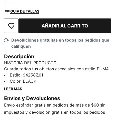
GUIA DE TALLAS
AÑADIR AL CARRITO
Añadir a la lista de deseos
Devoluciones gratuitas en todos los pedidos que
califiquen
Descripción
HISTORIA DEL PRODUCTO
Guarda todos tus objetos esenciales con estilo PUMA
en esta versátil mochila. El amplio espacio de
Estilo
:
942587_01
almacenamiento y las bandas ajustables para el
Color
:
BLACK
hombro la convierten en la elección perfecta para
LEER MÁS
cualquiera que vaya al gimnasio o a los pasillos.
Envios y Devoluciones
DETALLES
Envío estándar gratis en pedidos de más de $60 sin
100 % poliéster
Espacio de almacenamiento interior
impuestos y devolución gratis en todos los pedidos