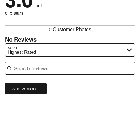
size
0%
of
reviewers
out
0%
of
reviewers
of
of 5 stars
reviewers
reviewers
0 Customer Photos
No Reviews
Search reviews…
SORT
Highest Rated
SHOW MORE