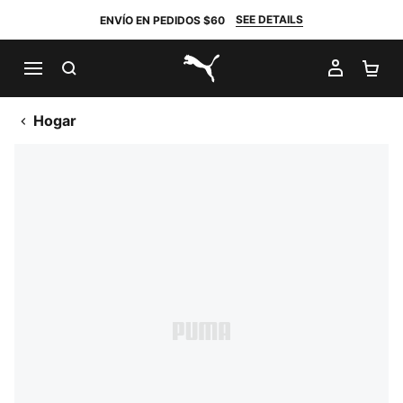
SEE DETAILS
ENVÍO EN PEDIDOS $60
BUSCAR
MI CUE
CA
PUMA.com
Hogar