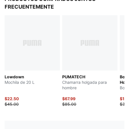
FRECUENTEMENTE
Lowdown
PUMATECH
Bote
Mochila de 20 L
Chamarra holgada para
Hon
hombre
Bote
$22.50
$67.99
$15
$45.00
$85.00
$30