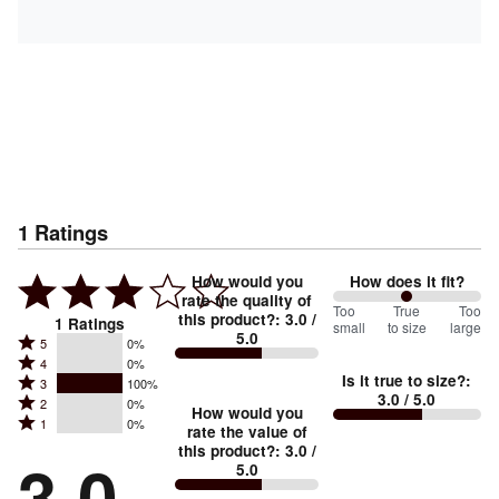
1
Ratings
How would you
How does it fit?
rate the quality of
100
Too
%
True
Too
this product?
:
3.0
/
1
Ratings
small
to size
large
5.0
between
Rated
5
0%
Rated
Too
4
0%
5
Is it true to size?
:
Rated
3
100%
4
small
stars
3.0
/ 5.0
Rated
2
0%
3
stars
How would you
by
and
Rated
1
0%
2
stars
rate the value of
by
0%
True
1
this product?
:
3.0
/
stars
by
3.0
0%
of
5.0
stars
to
by
100%
of
reviewers
by