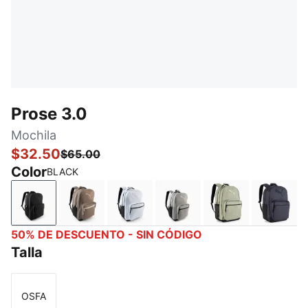
Prose 3.0
Mochila
$32.50
$65.00
Color
BLACK
BLACK
MEDIUM BROWN
LT PASTEL PURPLE
GRAY/BLACK
OLIVE/BLACK
NAVY
50% DE DESCUENTO - SIN CÓDIGO
Talla
OSFA
Talla