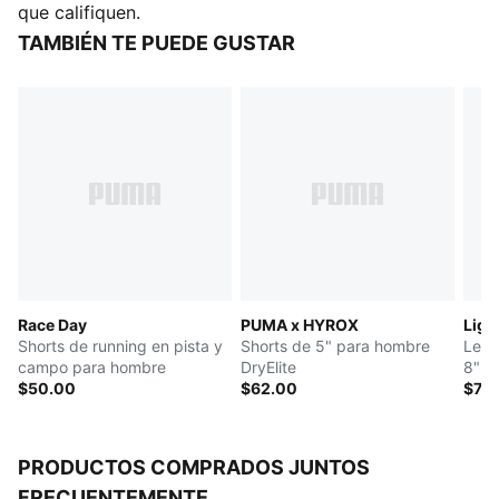
Producto fabricado con al menos un 50 % de
que califiquen.
materiales reciclados
TAMBIÉN TE PUEDE GUSTAR
coolCELL: Materiales de alta tecnología, diseñados
para ofrecerle a tu piel una sensación de frescura
instantánea al contacto
DETALLES
Corte: ajustado
Tipo de material principal: tejido tricot
Paneles de malla para ventilación
Largo: Largo por encima de la rodilla
Paneles de malla para ventilación
Detalles de la marca PUMA
Race Day
PUMA x HYROX
Ligh
Shorts de running en pista y
Shorts de 5" para hombre
Legg
campo para hombre
DryElite
8" p
$50.00
$62.00
$75
PRODUCTOS COMPRADOS JUNTOS
FRECUENTEMENTE