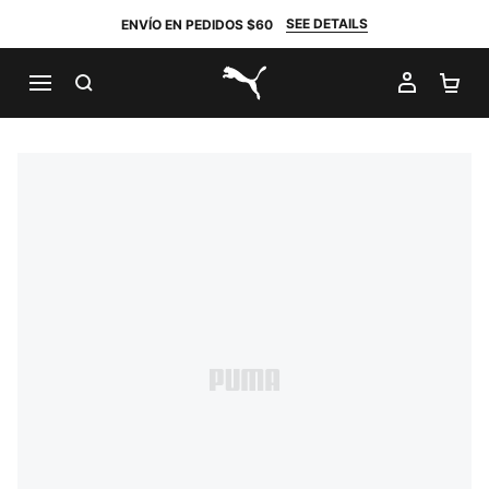
SEE DETAILS
ENVÍO EN PEDIDOS $60
BUSCAR
MI CUE
CA
PUMA.com