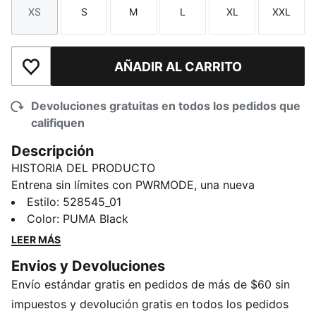
XS
S
M
L
XL
XXL
Talla
Talla
Talla
Talla
Talla
Talla
AÑADIR AL CARRITO
Añadir a la lista de deseos
Devoluciones gratuitas en todos los pedidos que
califiquen
Descripción
HISTORIA DEL PRODUCTO
Entrena sin límites con PWRMODE, una nueva
colección diseñada para satisfacer las exigencias del
Estilo
:
528545_01
entrenamiento de alta intensidad. Estas mallas
Color
:
PUMA Black
cuentan con DRYELITE, la tecnología de secado
LEER MÁS
rápido y absorción de la humedad superior de PUMA.
Envios y Devoluciones
Creada y probada con atletas HYROX, PWRMODE está
Envío estándar gratis en pedidos de más de $60 sin
diseñado para un rendimiento de élite.
CARACTERÍSTICAS Y BENEFICIOS
impuestos y devolución gratis en todos los pedidos