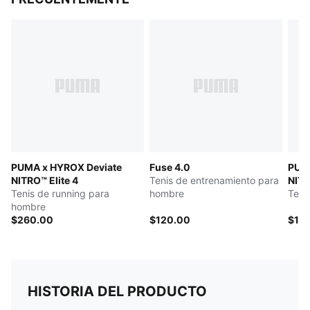
PUMA x HYROX Deviate
Fuse 4.0
PUMA
NITRO™ Elite 4
Tenis de entrenamiento para
NITR
Tenis de running para
hombre
Teni
hombre
$260.00
$120.00
$18
HISTORIA DEL PRODUCTO