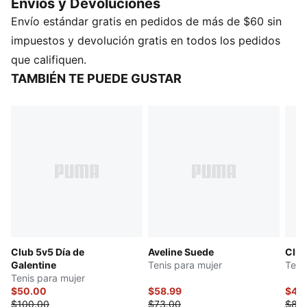
Envios y Devoluciones
estilo natural con un toque moderno.
Envío estándar gratis en pedidos de más de $60 sin
DETALLES
Ancho: regular
impuestos y devolución gratis en todos los pedidos
Tipo de puntera: redondeada
que califiquen.
Cierre: cordones
TAMBIÉN TE PUEDE GUSTAR
Tipo de talón: plano
Detalles de la marca PUMA
Club 5v5 Día de
Aveline Suede
Club
Galentine
Tenis para mujer
Teni
Tenis para mujer
$50.00
$58.99
$40
$100.00
$73.00
$80