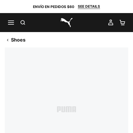
SEE DETAILS
ENVÍO EN PEDIDOS $60
BUSCAR
MI CUE
CA
PUMA.com
Shoes