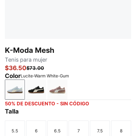
K-Moda Mesh
Tenis para mujer
$36.50
$73.00
Color
Lucite-Warm White-Gum
Lucite-Warm White-Gum
PUMA Black-Warm White-Gum
Sandstone-PUMA White
50% DE DESCUENTO - SIN CÓDIGO
Talla
5.5
6
6.5
7
7.5
8
Talla
Talla
Talla
Talla
Talla
Talla