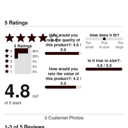
5
Ratings
How would you
How does it fit?
rate the quality of
100
Too
%
True
Too
this product?
:
4.6
/
5
Ratings
small
to size
large
5.0
between
Rated
5
80%
Rated
Too
4
20%
5
Is it true to size?
:
Rated
3
0%
4
small
stars
4.8
/ 5.0
Rated
2
0%
3
stars
How would you
by
and
Rated
1
0%
2
stars
rate the value of
by
80%
True
1
this product?
:
4.2
/
stars
by
4.8
20%
of
5.0
stars
to
by
0%
of
reviewers
by
size
0%
of
reviewers
out
0%
of
reviewers
of
of 5 stars
reviewers
reviewers
0 Customer Photos
1-3 of 5 Reviews