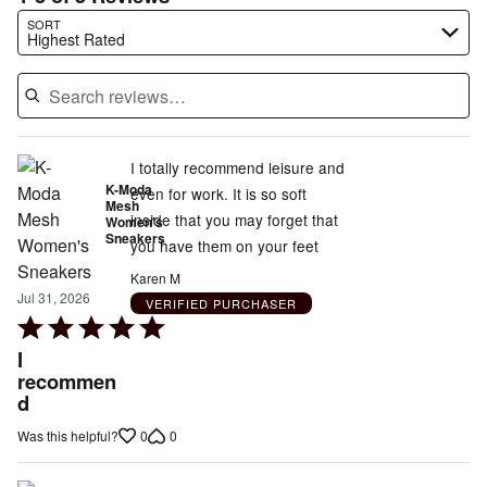
Search reviews…
SORT
Highest Rated
I totally recommend leisure and
K-Moda
even for work. It is so soft
Mesh
inside that you may forget that
Women's
Sneakers
you have them on your feet
Karen M
Jul 31, 2026
VERIFIED PURCHASER
Rated
5
I
out
recommen
d
of
5
0
0
Was this helpful?