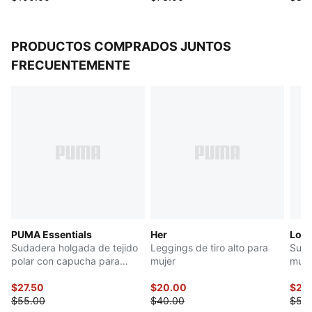
PRODUCTOS COMPRADOS JUNTOS
FRECUENTEMENTE
PUMA Essentials
Her
Logo
Sudadera holgada de tejido
Leggings de tiro alto para
Suda
polar con capucha para
mujer
muje
mujer
$27.50
$20.00
$25
$55.00
$40.00
$50