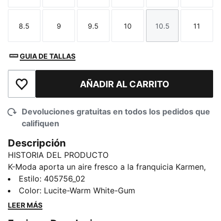
8.5
9
9.5
10
10.5
11
Talla
Talla
Talla
Talla
Talla
Talla
GUIA DE TALLAS
AÑADIR AL CARRITO
Añadir a la lista de deseos
Devoluciones gratuitas en todos los pedidos que
califiquen
Descripción
HISTORIA DEL PRODUCTO
K-Moda aporta un aire fresco a la franquicia Karmen,
un calzado deportivo de perfil bajo inspirado en el
Estilo
:
405756_02
tenis. Con un atractivo diario y un toque vanguardista,
Color
:
Lucite-Warm White-Gum
destaca entre la multitud. Con raíces en el legado de
LEER MÁS
PUMA y reinventados para el ahora; se trata de un