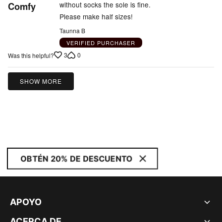
out
without socks the sole is fine.
Comfy
of
Please make half sizes!
5
Taunna B
VERIFIED PURCHASER
3
0
Was this helpful?
SHOW MORE
OBTÉN 20% DE DESCUENTO
APOYO
ACERCA DE