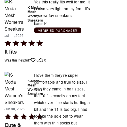
Yes this really fits well for me. It
K-Moda
is also very light on my feet. It’s
Mesh
my new fav sneakers
Women's
Sneakers
Karen K
VERIFIED PURCHASER
Jul 11, 2026
Rated
5
It fits
out
0
0
Was this helpful?
of
5
I love them they’re super
K-Moda
comfortable and true to size. I
Mesh
wish they came in half sizes,
Women's
Sneakers
the 10 fits exactly on my feet
which over time starts hurting a
bit and the 11 is too big. I had
Jun 30, 2026
Rated
to take the sole out to wear
5
them with thin socks but
Cute &