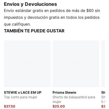
Envios y Devoluciones
Producto fabricado con material 100% reciclado, a
Envío estándar gratis en pedidos de más de $60 sin
excepción de ribetes y decoraciones.
DETALLES
impuestos y devolución gratis en todos los pedidos
Ajuste sobredimensionado
que califiquen.
Material principal: malla
TAMBIÉN TE PUEDE GUSTAR
Largo recortado
Cuello en V
Manga corta
Cintura alta
STEWIE x LACE EM UP
Prisma Stewie
Shoo
Top corto para mujer
Shorts de básquetbol para
Shor
mujer
5.5"
$37.50
$25.00
$30