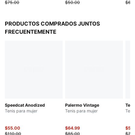
$75.00
$50.00
$60
PRODUCTOS COMPRADOS JUNTOS
FRECUENTEMENTE
Speedcat Anodized
Palermo Vintage
Teni
Tenis para mujer
Tenis para mujer
Teni
$55.00
$64.99
$54
$110.00
$85.00
$70.