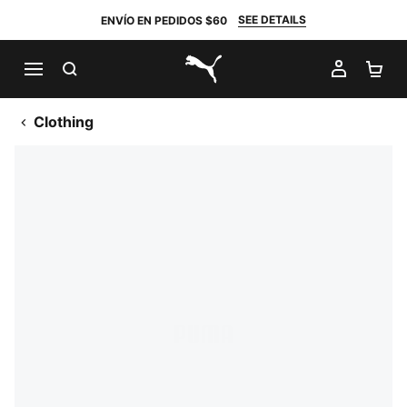
SEE DETAILS
ENVÍO EN PEDIDOS $60
BUSCAR
MI CUE
CA
PUMA.com
Clothing