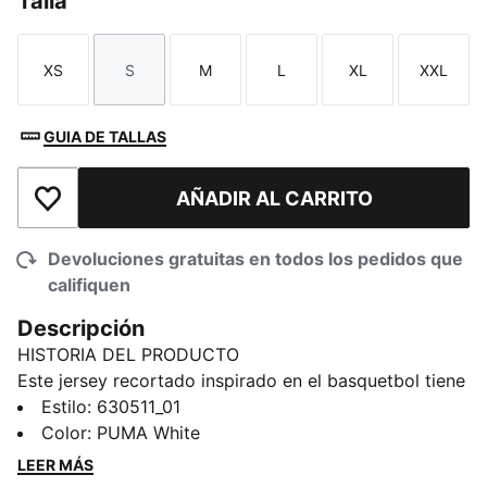
Talla
XS
S
M
L
XL
XXL
Talla
Talla
Talla
Talla
Talla
Talla
GUIA DE TALLAS
AÑADIR AL CARRITO
Añadir a la lista de deseos
Devoluciones gratuitas en todos los pedidos que
califiquen
Descripción
HISTORIA DEL PRODUCTO
Este jersey recortado inspirado en el basquetbol tiene
gráficos coloridos y la marca basquetbol de PUMA.
Estilo
:
630511_01
Diseñado para quienes les gusta destacar, es perfecto
Color
:
PUMA White
para mostrar tu amor por el juego.
LEER MÁS
CARACTERÍSTICAS Y BENEFICIOS