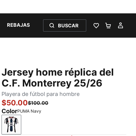
REBAJAS
BUSCAR
LISTA DE DESE
CARRITO 
MI C
Jersey home réplica del
C.F. Monterrey 25/26
Playera de fútbol para hombre
$50.00
$100.00
Color
PUMA Navy
PUMA Navy