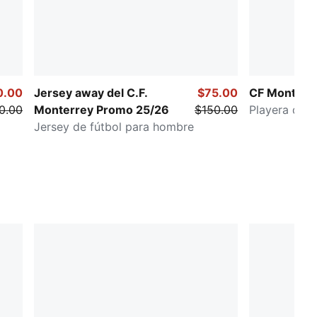
0.00
Jersey away del C.F.
$75.00
CF Monterr
0.00
Monterrey Promo 25/26
$150.00
Playera de f
Jersey de fútbol para hombre