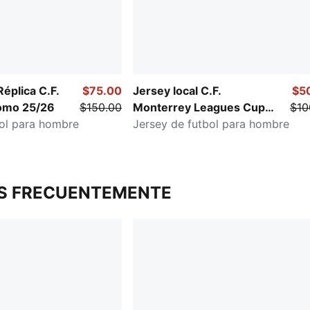
éplica C.F.
$75.00
Jersey local C.F.
$5
omo 25/26
$150.00
Monterrey Leagues Cup
$10
bol para hombre
25/26
Jersey de futbol para hombre
S FRECUENTEMENTE