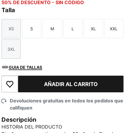
50% DE DESCUENTO - SIN CÓDIGO
Talla
XS
S
M
L
XL
XXL
Talla
Talla
Talla
Talla
Talla
Talla
3XL
Talla
GUIA DE TALLAS
AÑADIR AL CARRITO
Añadir a la lista de deseos
Devoluciones gratuitas en todos los pedidos que
califiquen
Descripción
HISTORIA DEL PRODUCTO