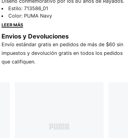
Diseño conmemorativo por los 80 años de Rayados.
Presenta brochazos azul navy sobre fondo blanco y
Estilo
:
713586_01
detalles en rojo en las mangas. Incluye el logotipo
Color
:
PUMA Navy
dorado del aniversario en la parte frontal inferior. Un
LEER MÁS
jersey que celebra la historia y evolución del Club.
Envios y Devoluciones
CARACTERÍSTICAS Y BENEFICIOS
Envío estándar gratis en pedidos de más de $60 sin
dryCELL: Tecnología de rendimiento diseñada para
absorber la humedad del cuerpo y mantenerte libre
impuestos y devolución gratis en todos los pedidos
de sudor durante el ejercicio
que califiquen.
100% POLIÉSTER REPROCESADO