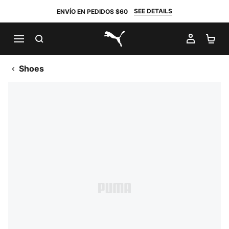
SEE DETAILS
ENVÍO EN PEDIDOS $60
BUSCAR
MI CUE
CA
PUMA.com
Shoes