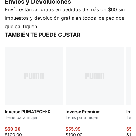
Envios y Devoluciones
resultado es un diseño nunca antes visto que rompe
Envío estándar gratis en pedidos de más de $60 sin
con lo establecido. Líneas expresivas, materiales
mezclados y formas asimétricas se unen en este
impuestos y devolución gratis en todos los pedidos
nuevo viaje hacia el futuro.
que califiquen.
DETALLES
TAMBIÉN TE PUEDE GUSTAR
Ancho: Regular
Tipo de puntera: Redondeado
Ajuste: Cordones
Tipo de talón: Plano
Forro: Textil
Suela: Goma
Inverse PUMATECH-X
Inverse Premium
Inve
Tenis para mujer
Tenis para mujer
Teni
$50.00
$55.99
$50
$100.00
$100.00
$100