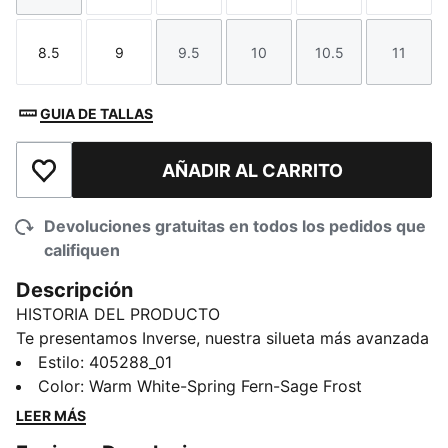
8.5
9
9.5
10
10.5
11
Talla
Talla
Talla
Talla
Talla
Talla
GUIA DE TALLAS
AÑADIR AL CARRITO
Añadir a la lista de deseos
Devoluciones gratuitas en todos los pedidos que
califiquen
Descripción
HISTORIA DEL PRODUCTO
Te presentamos Inverse, nuestra silueta más avanzada
hasta ahora. Los Inverse traspasan los límites del arte
Estilo
:
405288_01
y la ciencia. Para crear Inverse, nuestros diseñadores
Color
:
Warm White-Spring Fern-Sage Frost
utilizaron tecnología de IA para remezclar y remodelar
LEER MÁS
una nueva silueta inspirada en nuestros tenis Inhale. El