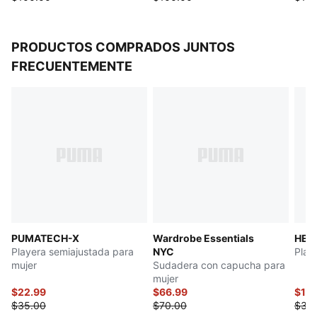
PRODUCTOS COMPRADOS JUNTOS
FRECUENTEMENTE
PUMATECH-X
Wardrobe Essentials
HER
Playera semiajustada para
NYC
Play
mujer
Sudadera con capucha para
mujer
$22.99
$66.99
$16
$35.00
$70.00
$32.