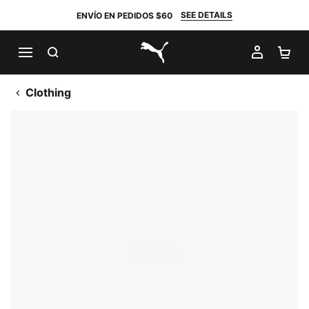
SEE DETAILS
ENVÍO EN PEDIDOS $60
BUSCAR
MI CUE
CA
PUMA.com
Clothing