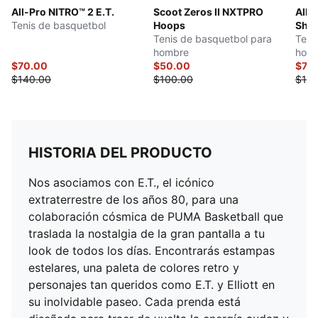
All-Pro NITRO™ 2 E.T.
Scoot Zeros II NXTPRO
All-
Tenis de basquetbol
Hoops
Sha
Tenis de basquetbol para
Teni
hombre
hom
$70.00
$50.00
$70
$140.00
$100.00
$140
HISTORIA DEL PRODUCTO
Nos asociamos con E.T., el icónico
extraterrestre de los años 80, para una
colaboración cósmica de PUMA Basketball que
traslada la nostalgia de la gran pantalla a tu
look de todos los días. Encontrarás estampas
estelares, una paleta de colores retro y
personajes tan queridos como E.T. y Elliott en
su inolvidable paseo. Cada prenda está