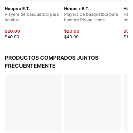
Hoops x E.T.
Hoops x E.T.
Hoop
Playera de basquetbol para
Playera de basquetbol para
Pants
hombre
hombre Phone Home
hom
$20.00
$20.00
$55
$40.00
$40.00
$110
PRODUCTOS COMPRADOS JUNTOS
FRECUENTEMENTE