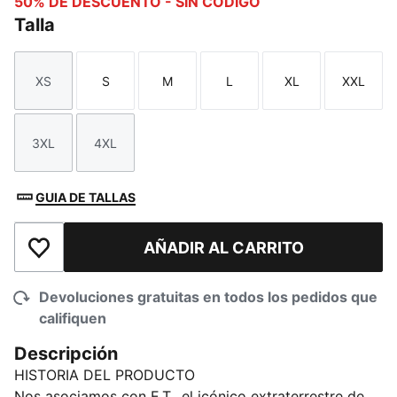
50% DE DESCUENTO - SIN CÓDIGO
Talla
XS
S
M
L
XL
XXL
Talla
Talla
Talla
Talla
Talla
Talla
3XL
4XL
Talla
Talla
GUIA DE TALLAS
AÑADIR AL CARRITO
Añadir a la lista de deseos
Devoluciones gratuitas en todos los pedidos que
califiquen
Descripción
HISTORIA DEL PRODUCTO
Nos asociamos con E.T., el icónico extraterrestre de