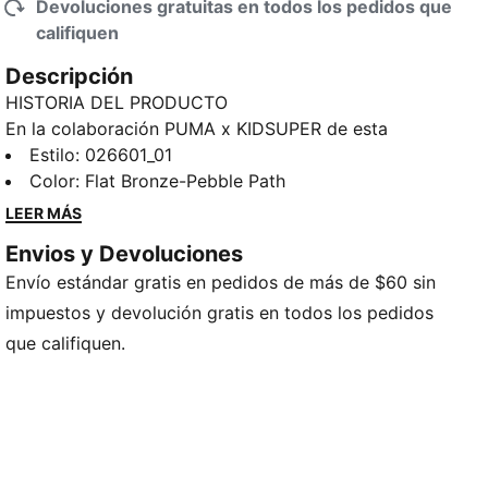
Devoluciones gratuitas en todos los pedidos que
califiquen
Descripción
HISTORIA DEL PRODUCTO
En la colaboración PUMA x KIDSUPER de esta
temporada el arte se encuentra con el deporte. Esta
Estilo
:
026601_01
colección es una mezcla ecléctica de diseños
Color
:
Flat Bronze-Pebble Path
deportivos retro y estampas artísticas modernas. Vas
LEER MÁS
a poder encontrar camisetas de arquero vintage,
Envios y Devoluciones
camperas puffer con delicadas costuras y camisetas
Envío estándar gratis en pedidos de más de $60 sin
con estampas símil acuarela. Esta gorra refleja esa
impronta.
impuestos y devolución gratis en todos los pedidos
CARACTERÍSTICAS Y BENEFICIOS
que califiquen.
Producto fabricado con al menos un 20% de algodón
reciclado
DETALLES
Diseño clásico con visera curvada
Diseño unisex