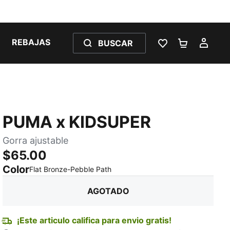
REBAJAS
BUSCAR
LISTA DE DESE
CARRITO 
MI C
PUMA x KIDSUPER
Gorra ajustable
$65.00
Color
:
agotado
Flat Bronze-Pebble Path
AGOTADO
¡Este articulo califica para envio gratis!