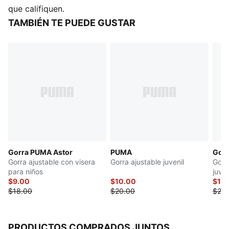
100% algodón
que califiquen.
Cierre trasero ajustable
TAMBIÉN TE PUEDE GUSTAR
Visera curva
Ojales bordados
Logo PUMA bordado en la parte frontal
PUMA Juvenil: Producto recomendado para niños y
adolescentes de 8 a 16 años
Gorra PUMA Astor
PUMA
Gorr
Gorra ajustable con visera
Gorra ajustable juvenil
Gorr
para niños
juven
$9.00
$10.00
$10
$18.00
$20.00
$20.
PRODUCTOS COMPRADOS JUNTOS