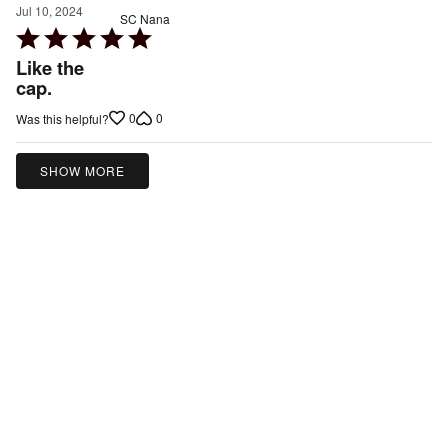
Jul 10, 2024
SC Nana
Rated
5
Like the
out
cap.
of
0
0
Was this helpful?
5
SHOW MORE