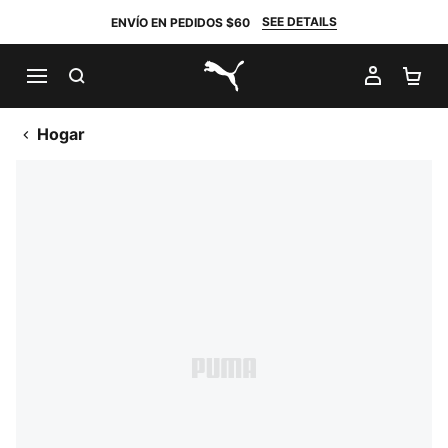
SEE DETAILS
ENVÍO EN PEDIDOS $60
BUSCAR
MI CUE
CA
PUMA.com
Hogar