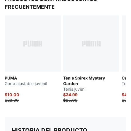
FRECUENTEMENTE
PUMA
Tenis Spirex Mystery
Cart
Gorra ajustable juvenil
Garden
Teni
Tenis juvenil
$10.00
$34.99
$42
$20.00
$85.00
$53
HISTORIA DEL PRODUCTO