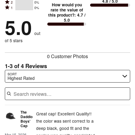
4.8
/ 5.0
Rated
2
0%
3
stars
How would you
by
and
Rated
1
0%
2
stars
rate the value of
by
100%
True
1
this product?
:
4.7
/
stars
by
5.0
0%
of
5.0
stars
to
by
0%
of
reviewers
by
size
0%
of
reviewers
out
0%
of
reviewers
of
of 5 stars
reviewers
reviewers
0 Customer Photos
1-3 of 4 Reviews
Search reviews…
SORT
Highest Rated
The
Great cap! Excellent Quality!!
Daddio
the color was sent correct to a
Boys'
Cap
deep black, good fit and the
Mar 15, 2026