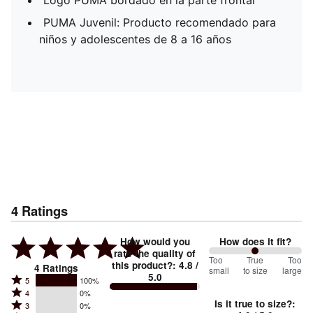
Logo PUMA bordado en la parte frontal
PUMA Juvenil: Producto recomendado para
niños y adolescentes de 8 a 16 años
4
Ratings
How would you
How does it fit?
rate the quality of
100
Too
%
True
Too
this product?
:
4.8
/
4
Ratings
small
to size
large
5.0
between
Rated
5
100%
Rated
Too
4
0%
5
Is it true to size?
:
Rated
3
0%
4
small
stars