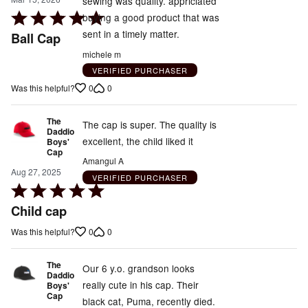
sewing was quality. appriciated
Rated
buying a good product that was
5
sent in a timely matter.
Ball Cap
out
michele m
of
VERIFIED PURCHASER
5
0
0
Was this helpful?
The
The cap is super. The quality is
Daddio
excellent, the child liked it
Boys'
Cap
Amangul A
Aug 27, 2025
VERIFIED PURCHASER
Rated
5
Child cap
out
0
0
Was this helpful?
of
5
The
Our 6 y.o. grandson looks
Daddio
really cute in his cap. Their
Boys'
Cap
black cat, Puma, recently died.