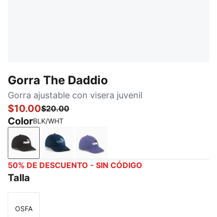
Gorra The Daddio
Gorra ajustable con visera juvenil
$10.00
$20.00
Color
BLK/WHT
BLK/WHT
NAVY/LT BLUE
WHITE/BLUE
50% DE DESCUENTO - SIN CÓDIGO
Talla
OSFA
Talla