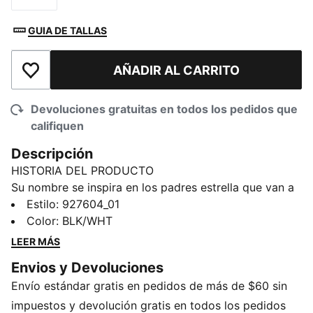
GUIA DE TALLAS
AÑADIR AL CARRITO
Añadir a la lista de deseos
Devoluciones gratuitas en todos los pedidos que
califiquen
Descripción
HISTORIA DEL PRODUCTO
Su nombre se inspira en los padres estrella que van a
las actividades extraescolares, juegan deporte con
Estilo
:
927604_01
sus hijos y hacen todo lo que pueden por ellos. La
Color
:
BLK/WHT
gorra Daddio cuenta con un cierre trasero ajustable y
LEER MÁS
está fabricada con algodón suave para ofrecerte la
Envios y Devoluciones
máxima comodidad.
Envío estándar gratis en pedidos de más de $60 sin
DETALLES
Gorra ajustable
impuestos y devolución gratis en todos los pedidos