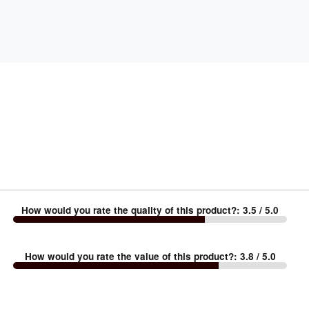
How would you rate the quality of this product?
:
3.5
/ 5.0
How would you rate the value of this product?
:
3.8
/ 5.0