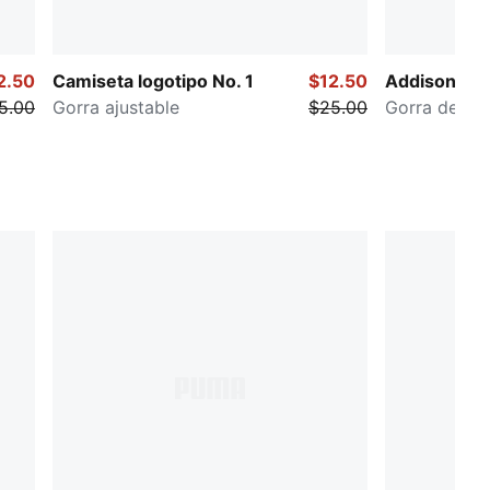
2.50
Camiseta logotipo No. 1
$12.50
Addison 2.0
5.00
Gorra ajustable
$25.00
Gorra de aju