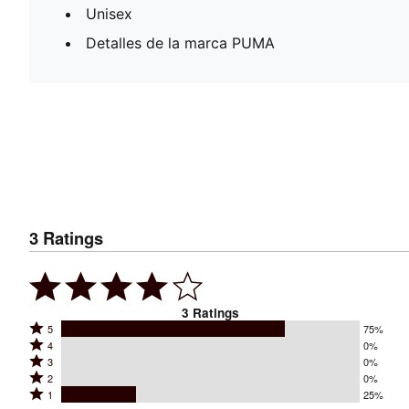
Unisex
Detalles de la marca PUMA
3
Ratings
3
Ratings
Rated
5
75%
Rated
4
0%
5
Rated
3
0%
4
stars
Rated
2
0%
3
stars
by
Rated
1
25%
2
stars
by