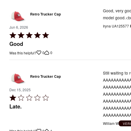
5
Good, very goo
Retro Trucker Cap
model good.<br
Iryna UA125577 I
Jun 6, 2026
Rated
5
Good
out
0
0
Was this helpful?
of
5
Still waiting to
Retro Trucker Cap
AAAAAAAAAA
AAAAAAAAAA
Dec 15, 2025
AAAAAAAAAA
Rated
AAAAAAAAAA
1
Late.
AAAAAAAAAA
out
AAAAAAAAAA
of
William W
VER
5
0
1
Was this helpful?