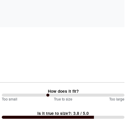
How does it fit?
75
Too small
%
True to size
Too large
between
Is it true to size?
:
3.8
/ 5.0
Too
small
and