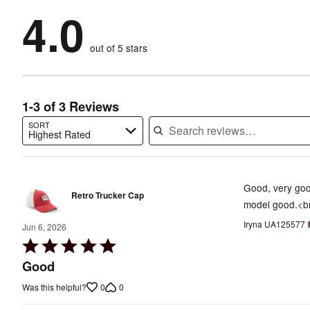
75%
1
stars
by
4.0
0%
of
stars
by
0%
of
reviewers
by
0%
of
reviewers
out of 5 stars
25%
of
reviewers
of
reviewers
reviewers
1-3 of 3 Reviews
SORT
Highest Rated
Search reviews…
Good, very goo
Retro Trucker Cap
model good.<br
Iryna UA125577 I
Jun 6, 2026
Rated
5
Good
out
0
0
Was this helpful?
of