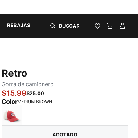
REBAJAS
BUSCAR
LISTA DE DESE
CARRITO 
MI C
Retro
Gorra de camionero
$15.99
$25.00
Color
:
agotado
MEDIUM BROWN
MEDIUM RED
AGOTADO