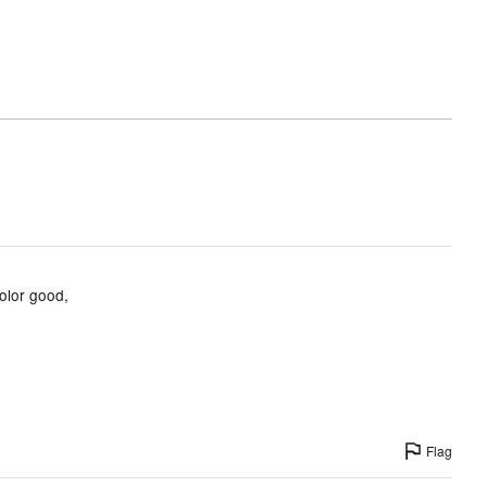
True
to
size
olor good,
Flag