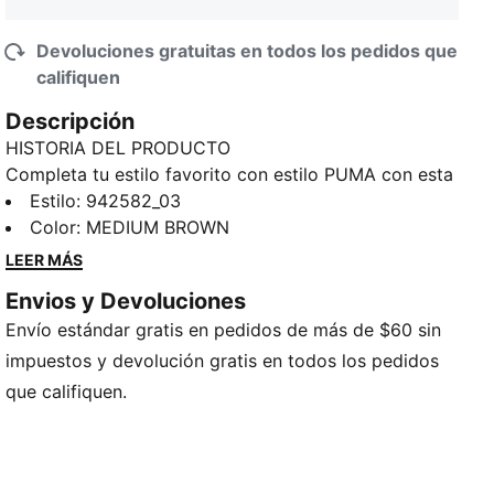
Devoluciones gratuitas en todos los pedidos que
califiquen
Descripción
HISTORIA DEL PRODUCTO
Completa tu estilo favorito con estilo PUMA con esta
gorra de camionero, confeccionada en algodón 100
Estilo
:
942582_03
% que se ajusta cómodamente. La silueta de
Color
:
MEDIUM BROWN
camionero de esta gorra la convierte en la elección
LEER MÁS
perfecta para completar un estilo desenfadado,
Envios y Devoluciones
mientras que sus detalles con la marca PUMA sin
Envío estándar gratis en pedidos de más de $60 sin
duda atraerán todas las miradas.
DETALLES
impuestos y devolución gratis en todos los pedidos
100 % algodón
que califiquen.
Unisex
Detalles de la marca PUMA