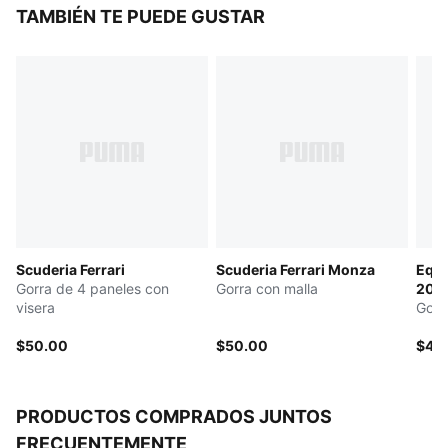
preparado para el día de la carrera o para moverte
TAMBIÉN TE PUEDE GUSTAR
por la ciudad.
CARACTERÍSTICAS Y BENEFICIOS
Fabricada con al menos un 50 % de materiales
reciclados.
DETALLES
Estructura de cinco paneles
Visera curva
Perfil alto
Cierre ajustable
Insignia de la Scuderia Ferrari
Scuderia Ferrari
Scuderia Ferrari Monza
Equi
Gorra de 4 paneles con
Gorra con malla
202
visera
Gorr
$50.00
$50.00
$40
PRODUCTOS COMPRADOS JUNTOS
FRECUENTEMENTE