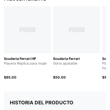
Scuderia Ferrari HP
Scuderia Ferrari
Scud
Playera Réplica para mujer
Gorra ajustable
Play
hom
$85.00
$50.00
$55
HISTORIA DEL PRODUCTO