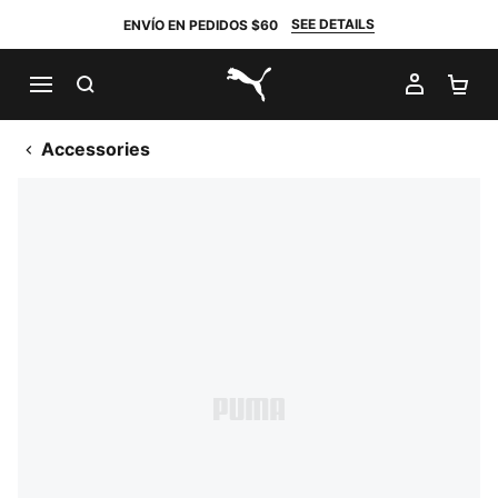
SEE DETAILS
ENVÍO EN PEDIDOS $60
BUSCAR
MI CUE
CA
PUMA.com
Accessories