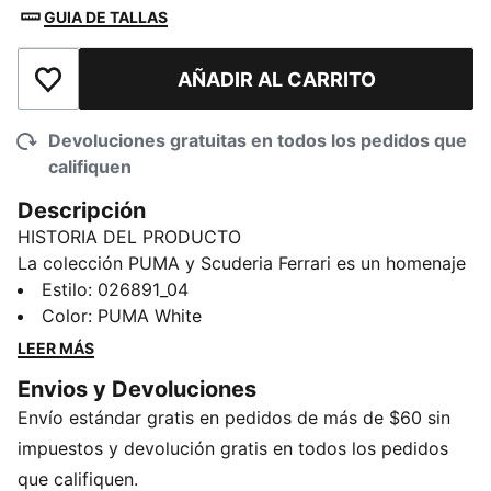
GUIA DE TALLAS
AÑADIR AL CARRITO
Añadir a la lista de deseos
Devoluciones gratuitas en todos los pedidos que
califiquen
Descripción
HISTORIA DEL PRODUCTO
La colección PUMA y Scuderia Ferrari es un homenaje
a la excelencia del motorsport y al legendario legado
Estilo
:
026891_04
de Ferrari en las carreras. Esta gama de calzado, ropa
Color
:
PUMA White
y accesorios combina estilo, comodidad y rendimiento
LEER MÁS
con los icónicos colores y detalles de la Scuderia
Envios y Devoluciones
Ferrari, para que puedas llevar contigo el legado de
Envío estándar gratis en pedidos de más de $60 sin
Ferrari dondequiera que vayas. Esta gorra aporta
energía motorsport a tu estilo cotidiano. El cierre
impuestos y devolución gratis en todos los pedidos
ajustable la hace muy cómoda y te permite estar
que califiquen.