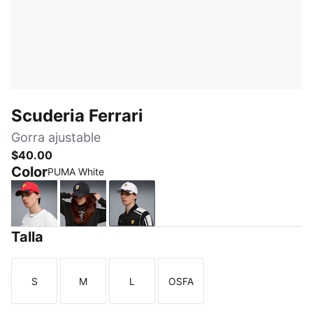
Scuderia Ferrari
Gorra ajustable
$40.00
Color
PUMA White
Rosso Corsa
PUMA Black
PUMA White
Talla
S
M
L
OSFA
Talla
Talla
Talla
Talla