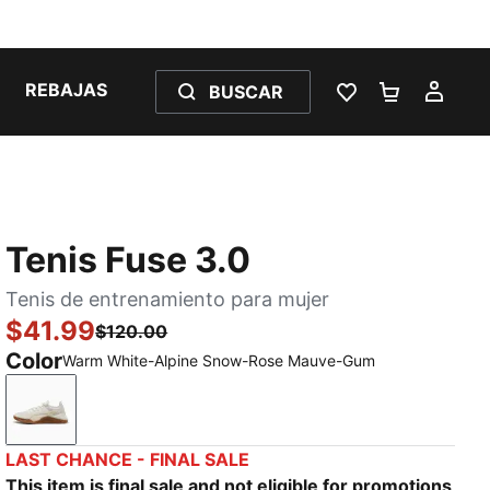
REBAJAS
BUSCAR
LISTA DE DESE
CARRITO 
MI C
Tenis Fuse 3.0
Tenis de entrenamiento para mujer
$41.99
$120.00
Color
Warm White-Alpine Snow-Rose Mauve-Gum
Warm White-Alpine Snow-Rose Mauve-Gum
LAST CHANCE - FINAL SALE
This item is final sale and not eligible for promotions