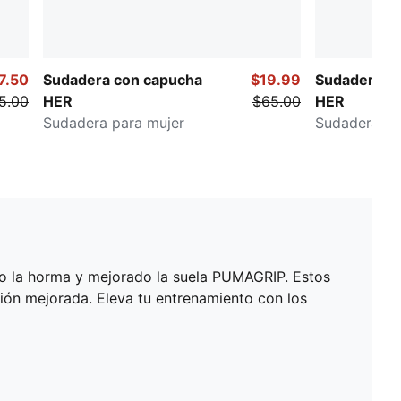
7.50
Sudadera con capucha
$19.99
Sudadera c
5.00
HER
$65.00
HER
Sudadera para mujer
Sudadera pa
ado la horma y mejorado la suela PUMAGRIP. Estos
ción mejorada. Eleva tu entrenamiento con los