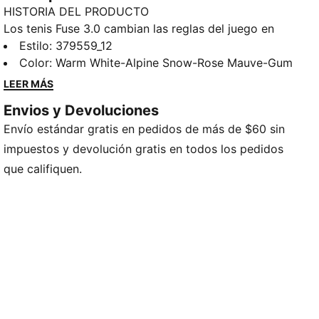
HISTORIA DEL PRODUCTO
Los tenis Fuse 3.0 cambian las reglas del juego en
cuanto a estabilidad, ajuste y tracción. Hemos
Estilo
:
379559_12
ensanchado la horma y mejorado la suela PUMAGRIP.
Color
:
Warm White-Alpine Snow-Rose Mauve-Gum
Estos tenis de entrenamiento están pensados para las
LEER MÁS
atletas y testeados por ellas en su durabilidad y
Envios y Devoluciones
amortiguación mejorada. Eleva tu entrenamiento con
Envío estándar gratis en pedidos de más de $60 sin
los Fuse 3.0.
CARACTERÍSTICAS Y BENEFICIOS
impuestos y devolución gratis en todos los pedidos
PUMAGRIP: Suela de goma aditivada de alta
que califiquen.
duración, que proporciona la mejor tracción en
múltiples superficies.
DETALLES
Nueva horma más ancha, para una pisada más firme
Talón de TPU, para mayor estabilidad
Empeine de malla
PUMA Formstrip con ribetes, en lateral
Logo FUSE en lengüeta