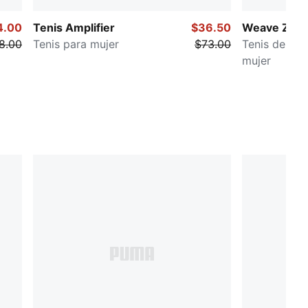
4.00
Tenis Amplifier
$36.50
Weave Zip
8.00
Tenis para mujer
$73.00
Tenis de ent
mujer