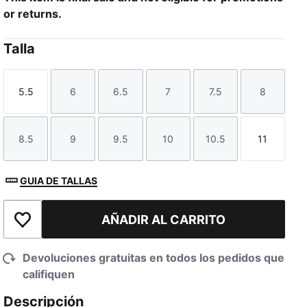
or returns.
Talla
5.5
6
6.5
7
7.5
8
Talla
Talla
Talla
Talla
Talla
Talla
8.5
9
9.5
10
10.5
11
Talla
Talla
Talla
Talla
Talla
Talla
GUIA DE TALLAS
AÑADIR AL CARRITO
Añadir a la lista de deseos
Devoluciones gratuitas en todos los pedidos que
califiquen
Descripción