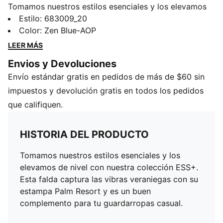
Tomamos nuestros estilos esenciales y los elevamos
de nivel con nuestra colección ESS+. Esta falda
Estilo
:
683009_20
captura las vibras veraniegas con su estampa Palm
Color
:
Zen Blue-AOP
Resort y es un buen complemento para tu
LEER MÁS
guardarropas casual.
Envios y Devoluciones
DETALLES
Envío estándar gratis en pedidos de más de $60 sin
Corte regular
Estampado integral
impuestos y devolución gratis en todos los pedidos
Cintura elástica con cordones externos gruesos, para
que califiquen.
un look moderno
Cintura media
HISTORIA DEL PRODUCTO
Tomamos nuestros estilos esenciales y los
elevamos de nivel con nuestra colección ESS+.
Esta falda captura las vibras veraniegas con su
estampa Palm Resort y es un buen
complemento para tu guardarropas casual.