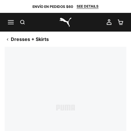
SEE DETAILS
ENVÍO EN PEDIDOS $60
BUSCAR
MI CUE
CA
PUMA.com
Dresses + Skirts