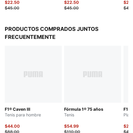
$22.50
$22.50
$22
$45.00
$45.00
$45
PRODUCTOS COMPRADOS JUNTOS
FRECUENTEMENTE
F1® Caven III
Fórmula 1® 75 años
F1® 
Tenis para hombre
Tenis
Play
$44.00
$54.99
$22
$88.00
$110.00
$45