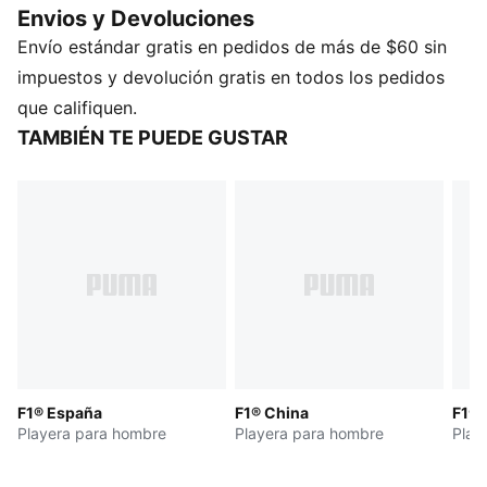
Envios y Devoluciones
pista gracias a un atrevido diseño gráfico.
Envío estándar gratis en pedidos de más de $60 sin
CARACTERÍSTICAS Y BENEFICIOS
Fabricada con al menos un 20 % de algodón
impuestos y devolución gratis en todos los pedidos
reciclado.
que califiquen.
DETALLES
TAMBIÉN TE PUEDE GUSTAR
Corte: regular
Cuello: redondo
Mangas cortas
Largo: regular
Detalles del club y de la marca PUMA
F1® España
F1® China
F1® 
Playera para hombre
Playera para hombre
Play