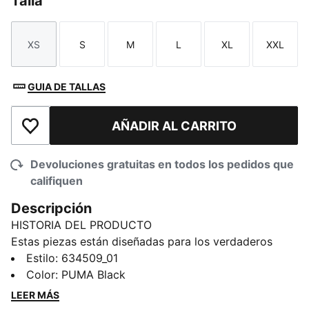
Talla
XS
S
M
L
XL
XXL
Talla
Talla
Talla
Talla
Talla
Talla
GUIA DE TALLAS
AÑADIR AL CARRITO
Añadir a la lista de deseos
Devoluciones gratuitas en todos los pedidos que
califiquen
Descripción
HISTORIA DEL PRODUCTO
Estas piezas están diseñadas para los verdaderos
entusiastas del motorsport y combinan materiales de
Estilo
:
634509_01
primera calidad, un diseño dinámico y la emblemática
Color
:
PUMA Black
marca del equipo. Demuestra tu amor por Japón con
LEER MÁS
esta playera de F1®, que transmite la emoción de la