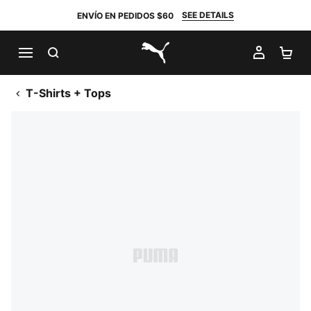
SEE DETAILS
ENVÍO EN PEDIDOS $60
BUSCAR
MI CUE
CA
PUMA.com
T-Shirts + Tops