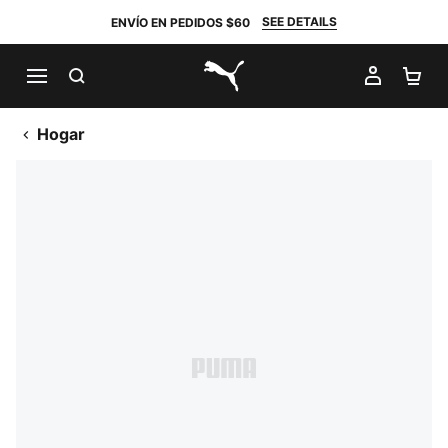
SEE DETAILS
ENVÍO EN PEDIDOS $60
BUSCAR
MI CUE
CA
PUMA.com
Hogar