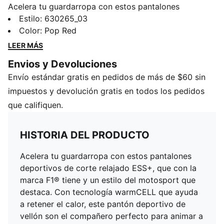
Acelera tu guardarropa con estos pantalones
deportivos de corte relajado ESS+, que con la marca
Estilo
:
630265_03
F1® tiene y un estilo del motosport que destaca. Con
Color
:
Pop Red
tecnología warmCELL que ayuda a retener el calor,
LEER MÁS
este pantón deportivo de vellón son el compañero
Envios y Devoluciones
perfecto para animar a tu equipo favorito desde el
Envío estándar gratis en pedidos de más de $60 sin
sofá.
CARACTERÍSTICAS Y BENEFICIOS
impuestos y devolución gratis en todos los pedidos
warmCELL: Tecnología transpirable para climas fríos,
que califiquen.
diseñada para retener el calor cerca del cuerpo y
mantenerte abrigado mientras haces ejercicio
HISTORIA DEL PRODUCTO
DETALLES
66 % algodón, 34 % poliéster reciclado
Acelera tu guardarropa con estos pantalones
Ribetes bicolor
deportivos de corte relajado ESS+, que con la
Largo completo
marca F1® tiene y un estilo del motosport que
Piernas con puño
destaca. Con tecnología warmCELL que ayuda
Cintura media
a retener el calor, este pantón deportivo de
Ajuste relajado
vellón son el compañero perfecto para animar a
Detalles de la marca F1®