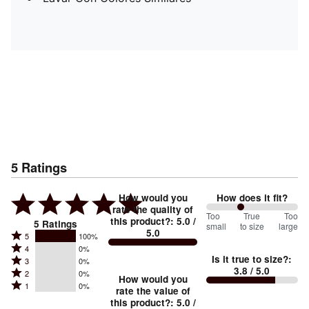
5
Ratings
How would you
How does it fit?
rate the quality of
75
Too
%
True
Too
this product?
:
5.0
/
5
Ratings
small
to size
large
5.0
between
Rated
5
100%
Rated
Too
4
0%
5
Is it true to size?
:
Rated
3
0%
4
small
stars
3.8
/ 5.0
Rated
2
0%
3
stars
How would you
by
and
Rated
1
0%
2
stars
rate the value of
by
100%
True
1
this product?
:
5.0
/
stars
by