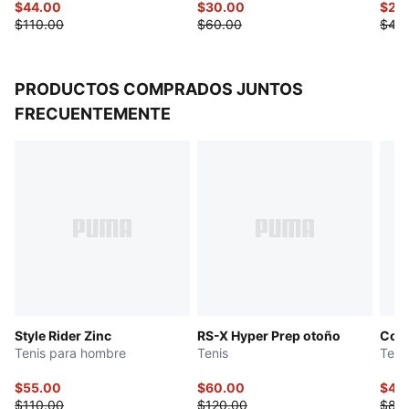
Mangas raglán
$44.00
$30.00
$22
$110.00
$60.00
$45
PRODUCTOS COMPRADOS JUNTOS
FRECUENTEMENTE
Style Rider Zinc
RS-X Hyper Prep otoño
Cour
Tenis para hombre
Tenis
Teni
$55.00
$60.00
$44
$110.00
$120.00
$88