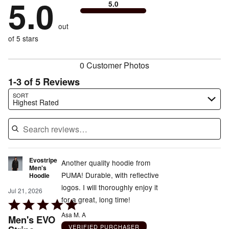
5.0
0%
of
5.0
stars
to
by
0%
of
reviewers
by
size
0%
of
reviewers
out
0%
of
reviewers
of
of 5 stars
reviewers
reviewers
0 Customer Photos
1-3 of 5 Reviews
Search reviews…
SORT
Highest Rated
Evostripe
Another quality hoodie from
Men's
PUMA! Durable, with reflective
Hoodie
logos. I will thoroughly enjoy it
Jul 21, 2026
for a great, long time!
Rated
5
Asa M. A
Men's EVO
out
VERIFIED PURCHASER