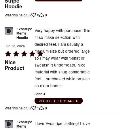
Stripe
Hoodie
of
5
0
0
Was this helpful?
Evostripe
Very happy with purchase. Slim
Men's
fit so make selection with
Hoodie
desired feel. I am usually a
Jun 13, 2026
medium size but ordered large
Rated
so I may wear with t-shirt or
5
Nice
sweatshirt underneath. Nice
out
Product
material with snug comfortable
of
feel. I purchased while on sale
5
so extra bonus.
John J
VERIFIED PURCHASER
1
0
Was this helpful?
Evostripe
I love Evostripe clothing! I love
Men's