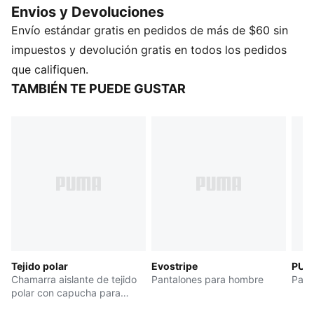
Envios y Devoluciones
tecnológicas. Definido por el icónico Formstrip,
Envío estándar gratis en pedidos de más de $60 sin
Evostripe es la fusión perfecta de funcionalidad y
estilo, que te permite moverte con facilidad y
impuestos y devolución gratis en todos los pedidos
confianza.
que califiquen.
CARACTERÍSTICAS Y BENEFICIOS
TAMBIÉN TE PUEDE GUSTAR
dryCELL: Tecnología de alto rendimiento, diseñada
para absorber la humedad del cuerpo y mantenerte
libre de sudor durante el ejercicio
DETALLES
Corte: Entallado
Material principal: Separador
Con capucha
Manga larga
Cierre: cierre completo
Largo: regular
Tejido polar
Evostripe
PUMA
Bolsillos: Bolsillo tipo canguro
Chamarra aislante de tejido
Pantalones para hombre
Pant
Capucha de cuello alto con cordón elástico y tope de
polar con capucha para
goma.
hombre