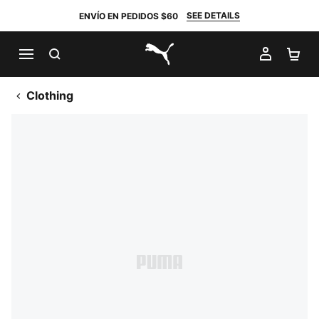
SEE DETAILS
ENVÍO EN PEDIDOS $60
BUSCAR
MI CUE
CA
PUMA.com
Clothing