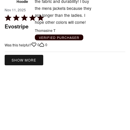
the fabric and durability! I buy
Hoodie
the mens jackets because they
Nov 11, 2025
are longer than the ladies. I
Rated
hope other colors will come!
5
Evostripe
out
Thomasine T
of
VERIFIED PURCHASER
5
0
0
Was this helpful?
SHOW MORE