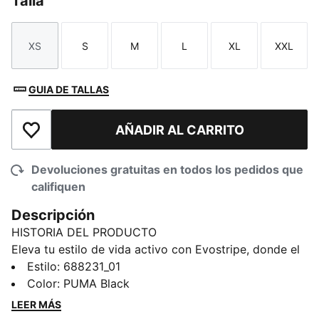
Talla
XS
S
M
L
XL
XXL
Talla
Talla
Talla
Talla
Talla
Talla
GUIA DE TALLAS
AÑADIR AL CARRITO
Añadir a la lista de deseos
Devoluciones gratuitas en todos los pedidos que
califiquen
Descripción
HISTORIA DEL PRODUCTO
Eleva tu estilo de vida activo con Evostripe, donde el
rendimiento se une al estilo. Diseñados para el
Estilo
:
688231_01
movimiento e inspirados en el mundo del deporte,
Color
:
PUMA Black
cada pieza combina a la perfección una estética
LEER MÁS
elegante y moderna con innovadoras funciones