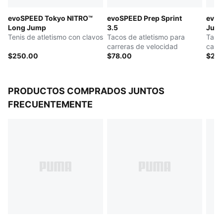
evoSPEED Tokyo NITRO™
evoSPEED Prep Sprint
evo
Long Jump
3.5
Jum
Tenis de atletismo con clavos
Tacos de atletismo para
Taco
carreras de velocidad
carr
$250.00
$78.00
$25
PRODUCTOS COMPRADOS JUNTOS
FRECUENTEMENTE