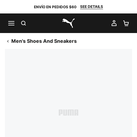
SEE DETAILS
ENVÍO EN PEDIDOS $60
BUSCAR
MI CUE
CA
PUMA.com
Men's Shoes And Sneakers