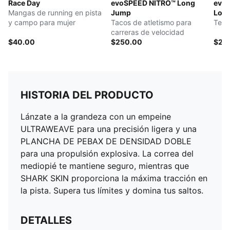
Race Day
evoSPEED NITRO™ Long
evo
Mangas de running en pista
Jump
Lon
y campo para mujer
Tacos de atletismo para
Teni
carreras de velocidad
$40.00
$250.00
$25
HISTORIA DEL PRODUCTO
Lánzate a la grandeza con un empeine
ULTRAWEAVE para una precisión ligera y una
PLANCHA DE PEBAX DE DENSIDAD DOBLE
para una propulsión explosiva. La correa del
mediopié te mantiene seguro, mientras que
SHARK SKIN proporciona la máxima tracción en
la pista. Supera tus límites y domina tus saltos.
DETALLES