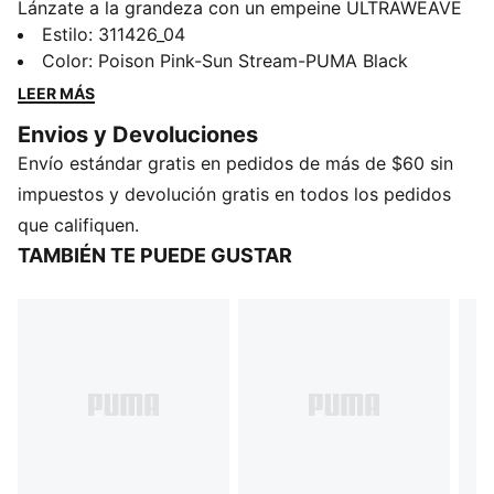
Lánzate a la grandeza con un empeine ULTRAWEAVE
para una precisión ligera y una PLANCHA DE PEBAX
Estilo
:
311426_04
DE DENSIDAD DOBLE para una propulsión explosiva.
Color
:
Poison Pink-Sun Stream-PUMA Black
La correa del mediopié te mantiene seguro, mientras
LEER MÁS
que SHARK SKIN proporciona la máxima tracción en la
Envios y Devoluciones
pista. Supera tus límites y domina tus saltos.
Envío estándar gratis en pedidos de más de $60 sin
DETALLES
Ancho: Regular
impuestos y devolución gratis en todos los pedidos
Tipo de puntera: Redondeado
que califiquen.
Ajuste: Cordones
TAMBIÉN TE PUEDE GUSTAR
Tipo de talón: Plano
Peso del zapato: 228 g (talla UK8)
Placa PEBAX de doble densidad
Drop de talón a punta: 4 mm
Pronación: Neutral