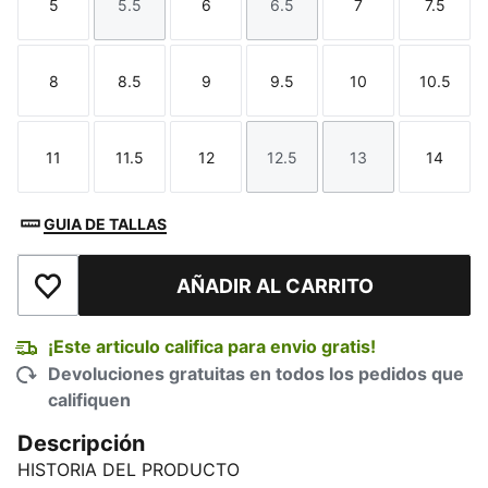
5
5.5
6
6.5
7
7.5
Talla
Talla
Talla
Talla
Talla
Talla
8
8.5
9
9.5
10
10.5
Talla
Talla
Talla
Talla
Talla
Talla
11
11.5
12
12.5
13
14
Talla
Talla
Talla
Talla
Talla
Talla
GUIA DE TALLAS
AÑADIR AL CARRITO
Añadir a la lista de deseos
¡Este articulo califica para envio gratis!
Devoluciones gratuitas en todos los pedidos que
califiquen
Descripción
HISTORIA DEL PRODUCTO