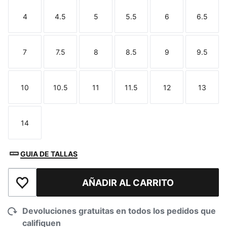
4
4.5
5
5.5
6
6.5
Talla
Talla
Talla
Talla
Talla
Talla
7
7.5
8
8.5
9
9.5
Talla
Talla
Talla
Talla
Talla
Talla
10
10.5
11
11.5
12
13
Talla
Talla
Talla
Talla
Talla
Talla
14
Talla
GUIA DE TALLAS
AÑADIR AL CARRITO
Añadir a la lista de deseos
Devoluciones gratuitas en todos los pedidos que
califiquen