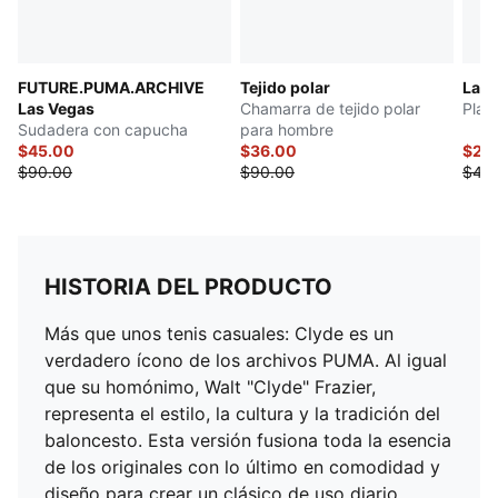
FUTURE.PUMA.ARCHIVE
Tejido polar
Las 
Las Vegas
Chamarra de tejido polar
Play
Sudadera con capucha
para hombre
$45.00
$36.00
$20
$90.00
$90.00
$40
HISTORIA DEL PRODUCTO
Más que unos tenis casuales: Clyde es un
verdadero ícono de los archivos PUMA. Al igual
que su homónimo, Walt "Clyde" Frazier,
representa el estilo, la cultura y la tradición del
baloncesto. Esta versión fusiona toda la esencia
de los originales con lo último en comodidad y
diseño para crear un clásico de uso diario.