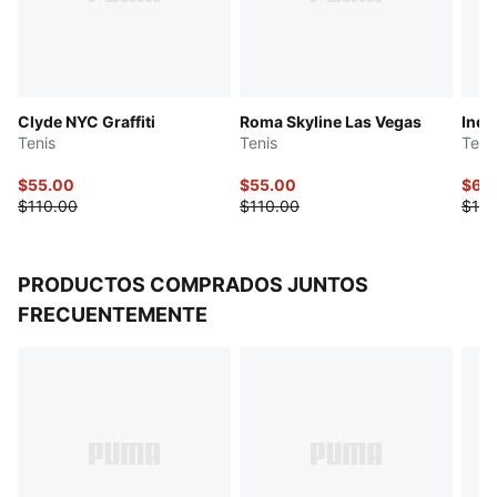
Clyde NYC Graffiti
Roma Skyline Las Vegas
Indo
Tenis
Tenis
Teni
$55.00
$55.00
$60
$110.00
$110.00
$120
PRODUCTOS COMPRADOS JUNTOS
FRECUENTEMENTE