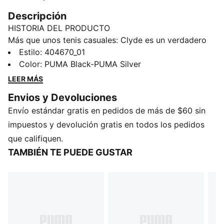
Descripción
HISTORIA DEL PRODUCTO
Más que unos tenis casuales: Clyde es un verdadero
ícono de los archivos PUMA. Al igual que su
Estilo
:
404670_01
homónimo, Walt "Clyde" Frazier, representa el estilo, la
Color
:
PUMA Black-PUMA Silver
cultura y la tradición del baloncesto. Esta versión
LEER MÁS
fusiona toda la esencia de los originales con lo último
Envios y Devoluciones
en comodidad y diseño para crear un clásico de uso
Envío estándar gratis en pedidos de más de $60 sin
diario.
DETALLES
impuestos y devolución gratis en todos los pedidos
Ancho: regular
que califiquen.
Tipo de puntera: redondeada
TAMBIÉN TE PUEDE GUSTAR
Cierre: cordones
Material principal del empeine: Suede
Tipo de talón: plano
Forro: textil
Suela: goma