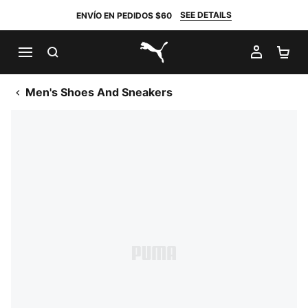
SEE DETAILS
ENVÍO EN PEDIDOS $60
BUSCAR
MI CUE
CA
PUMA.com
Men's Shoes And Sneakers