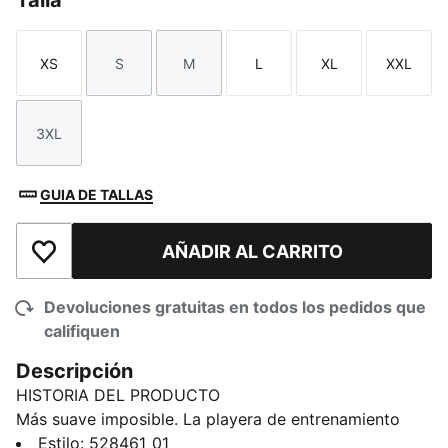
Talla
XS
S
M
L
XL
XXL
Talla
Talla
Talla
Talla
Talla
Talla
3XL
Talla
GUIA DE TALLAS
AÑADIR AL CARRITO
Añadir a la lista de deseos
Devoluciones gratuitas en todos los pedidos que
califiquen
Descripción
HISTORIA DEL PRODUCTO
Más suave imposible. La playera de entrenamiento
CLOUDSPUN se ajusta perfectamente al cuerpo
Estilo
:
528461_01