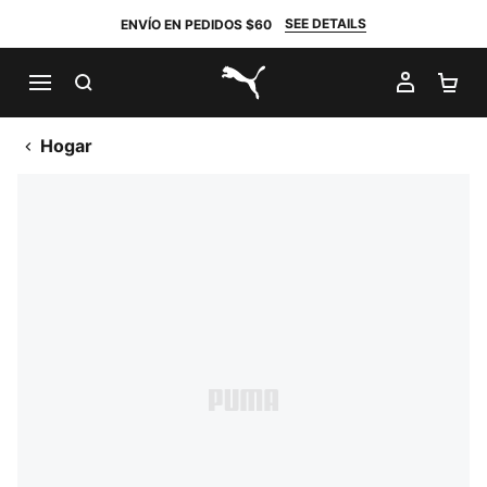
SEE DETAILS
ENVÍO EN PEDIDOS $60
BUSCAR
MI CUE
CA
PUMA.com
Hogar