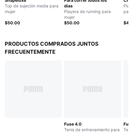
Shapeluxe
Para correr todos los
Clo
Material principal: tejido rib
Top de sujeción media para
días
Play
Cuello: redondo
mujer
Playera de running para
para
Mangas cortas
mujer
Largo: corto
$50.00
$50.00
$40
PRODUCTOS COMPRADOS JUNTOS
FRECUENTEMENTE
Fuse 4.0
Fuse
Tenis de entrenamiento para
Teni