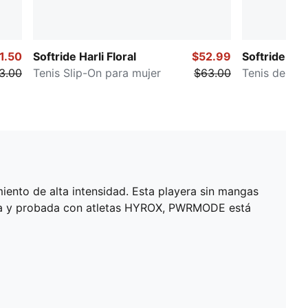
1.50
Softride Harli Floral
$52.99
Softride Enz
3.00
Tenis Slip-On para mujer
$63.00
Tenis de run
iento de alta intensidad. Esta playera sin mangas
ada y probada con atletas HYROX, PWRMODE está