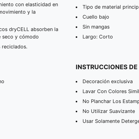
iento con elasticidad en
Tipo de material princi
 movimiento y la
Cuello bajo
Sin mangas
os dryCELL absorben la
te seco y cómodo
Largo: Corto
 reciclados.
INSTRUCCIONES DE
no
Decoración exclusiva
Lavar Con Colores Simi
No Planchar Los Estam
No Utilizar Suavizante
Usar Solamente Deterg