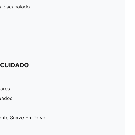
pal: acanalado
 CUIDADO
lares
pados
ente Suave En Polvo