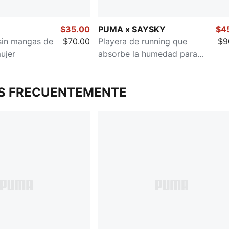
$35.00
PUMA x SAYSKY
$4
sin mangas de
$70.00
Playera de running que
$9
ujer
absorbe la humedad para
mujer
S FRECUENTEMENTE