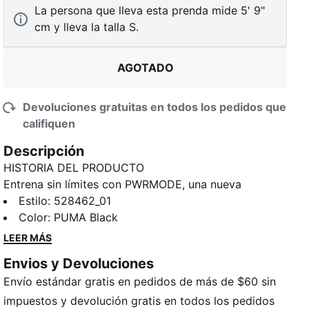
La persona que lleva esta prenda mide 5' 9"
cm y lleva la talla S.
AGOTADO
Devoluciones gratuitas en todos los pedidos que
califiquen
Descripción
HISTORIA DEL PRODUCTO
Entrena sin límites con PWRMODE, una nueva
colección diseñada para satisfacer las exigencias del
Estilo
:
528462_01
entrenamiento de alta intensidad. Esta playera sin
Color
:
PUMA Black
mangas cuenta con DRYELITE, la tecnología de
LEER MÁS
secado rápido y absorción de la humedad superior
Envios y Devoluciones
de PUMA. Creada y probada con atletas HYROX,
Envío estándar gratis en pedidos de más de $60 sin
PWRMODE está diseñada para un rendimiento de
élite.
impuestos y devolución gratis en todos los pedidos