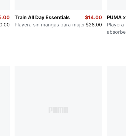
5.00
Train All Day Essentials
$14.00
PUMA x SA
0.00
Playera sin mangas para mujer
$28.00
Playera de r
absorbe la 
mujer