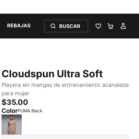
REBAJAS
BUSCAR
LISTA DE DESE
CARRITO 
MI C
Cloudspun Ultra Soft
Playera sin mangas de entrenamiento acanalada
para mujer
$35.00
Color
:
agotado
PUMA Black
Sandstone