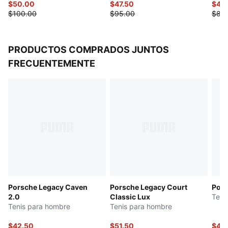
$50.00
$47.50
$42
$100.00
$95.00
$85
PRODUCTOS COMPRADOS JUNTOS
FRECUENTEMENTE
Porsche Legacy Caven
Porsche Legacy Court
Pors
2.0
Classic Lux
Teni
Tenis para hombre
Tenis para hombre
$42.50
$51.50
$44