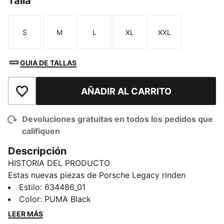
Talla
S
M
L
XL
XXL
Talla
Talla
Talla
Talla
Talla
GUIA DE TALLAS
AÑADIR AL CARRITO
Añadir a la lista de deseos
Devoluciones gratuitas en todos los pedidos que
califiquen
Descripción
HISTORIA DEL PRODUCTO
Estas nuevas piezas de Porsche Legacy rinden
homenaje al emblemático legado motorsport de la
Estilo
:
634486_01
marca, combinando materiales de primera calidad con
Color
:
PUMA Black
un diseño atemporal. Inspiradas en el espíritu del alto
LEER MÁS
rendimiento, cada pieza fusiona la estética clásica con