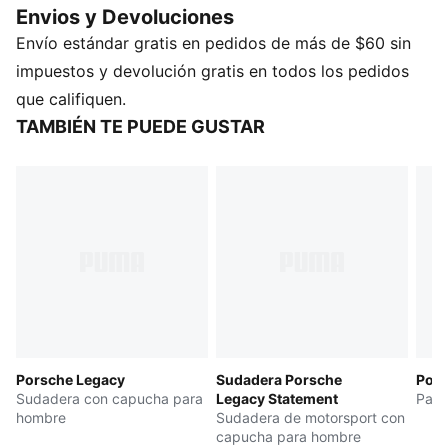
Envios y Devoluciones
la comodidad moderna. Ya sea en la pista o en la
Envío estándar gratis en pedidos de más de $60 sin
calle, encarna el legado de Porsche con estilo.
Inspirada en la cultura de los clubes de automovilismo,
impuestos y devolución gratis en todos los pedidos
esta chamarra transmite la energía del circuito.
que califiquen.
CARACTERÍSTICAS Y BENEFICIOS
TAMBIÉN TE PUEDE GUSTAR
Fabricado con al menos un 50 % de materiales
reciclados.
DETALLES
Corte: holgado
Tipo de material principal: tejido de toalla
Con capucha
Mangas: largas
Cierre: cremallera
Largo: regular
Porsche Legacy
Sudadera Porsche
Pors
Sudadera con capucha para
Legacy Statement
Pant
hombre
Sudadera de motorsport con
capucha para hombre