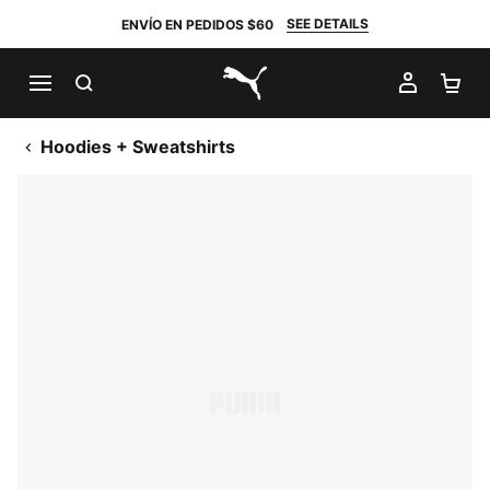
SEE DETAILS
ENVÍO EN PEDIDOS $60
BUSCAR
MI CUE
CA
PUMA.com
Hoodies + Sweatshirts