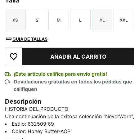
Talla
XS
S
M
L
XL
XXL
Talla
Talla
Talla
Talla
Talla
Talla
GUIA DE TALLAS
AÑADIR AL CARRITO
Añadir a la lista de deseos
¡Este articulo califica para envio gratis!
Devoluciones gratuitas en todos los pedidos que
califiquen
Descripción
HISTORIA DEL PRODUCTO
Una continuación de la exitosa colección "NeverWorn",
NeverWorn VI retoma la historia de PUMA y la adapta
Estilo
:
632509_69
al mundo moderno. Esta colección es una celebración
Color
:
Honey Butter-AOP
de nuestros archivos y un regreso a una estética de