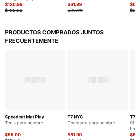
$126.99
$61.99
$67.
$195.00
$95.00
$85
PRODUCTOS COMPRADOS JUNTOS
FRECUENTEMENTE
Speedcat Mat Play
T7 NYC
T7
Tenis para hombre
Chamarra para hombre
Cham
hom
$55.00
$61.99
$50