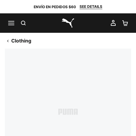
SEE DETAILS
ENVÍO EN PEDIDOS $60
BUSCAR
MI CUE
CA
PUMA.com
Clothing