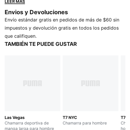
LEER MÁS
futbol retro con cortes holgados, tejidos de punto y
Envios y Devoluciones
nuevos estampados integrales.
Envío estándar gratis en pedidos de más de $60 sin
CARACTERÍSTICAS Y BENEFICIOS
Producto fabricado con al menos un 90% de
impuestos y devolución gratis en todos los pedidos
materiales reciclados
que califiquen.
DETALLES
TAMBIÉN TE PUEDE GUSTAR
Corte holgado
Cuello alto
Manga larga
Cierre completo con cremallera bidireccional metálica
Largo de la chamarra estándar
Bajo y puños elásticos
Bolsillos con cierre laterales
Paneles distintivos T7 a lo largo de las mangas
Estampado integral
Las Vegas
T7 NYC
T7
Chamarra deportiva de
Chamarra para hombre
Cham
manga larga para hombre
hom