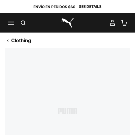
SEE DETAILS
ENVÍO EN PEDIDOS $60
BUSCAR
MI CUE
CA
PUMA.com
Clothing