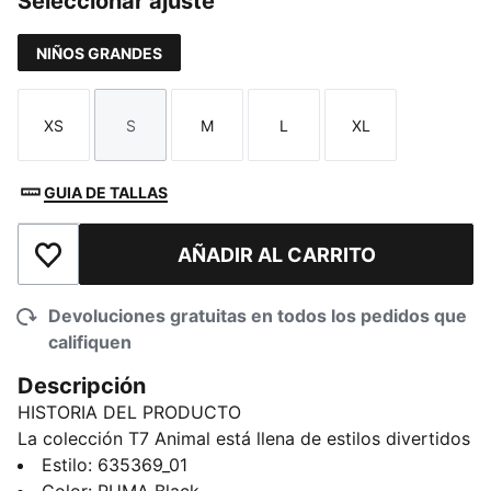
Seleccionar ajuste
NIÑOS GRANDES
XS
S
M
L
XL
Talla
Talla
Talla
Talla
Talla
GUIA DE TALLAS
AÑADIR AL CARRITO
Añadir a la lista de deseos
Devoluciones gratuitas en todos los pedidos que
califiquen
Descripción
HISTORIA DEL PRODUCTO
La colección T7 Animal está llena de estilos divertidos
y cómodos para los más pequeños. Con estampados
Estilo
:
635369_01