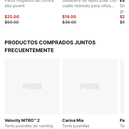
Pants holgados de cintura
Sudadera de tejido polar con
Esse
Bolsillos: lateral
alta juvenil
cuello redondo para niños
Shor
Puños y dobladillo elásticos
grandes
gran
PUMA Juvenil: Recomendada para niños y
$25.00
$19.00
$27.
$50.00
$38.00
$55
adolescentes de 8 a 16 años
PRODUCTOS COMPRADOS JUNTOS
FRECUENTEMENTE
Velocity NITRO™ 2
Carina Mia
Pal
Tenis juveniles de running
Tenis juveniles
Teni