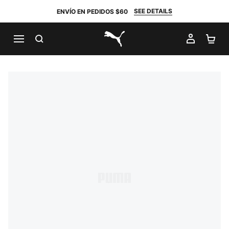
SEE DETAILS
ENVÍO EN PEDIDOS $60
BUSCAR
MI CUE
CA
PUMA.com