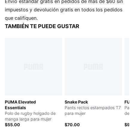
Envío estándar gratis en pedidos de más de $60 sin
CARACTERÍSTICAS Y BENEFICIOS
AISLAMIENTO: Añade calidez en climas fríos con el
impuestos y devolución gratis en todos los pedidos
aislamiento térmico warmCELL, que atrapa el calor
que califiquen.
cerca del cuerpo
TAMBIÉN TE PUEDE GUSTAR
Repelente al agua
Fabricado con material 100% reciclado, excluyendo
adornos y decoraciones
DETALLES
Producto diseñado para: Lifestyle by PUMA
Corte: holgado
Largo: chamarra corta
Cuello: cuello alto
Tipo de material principal: tejido de trama simple
Cintura cremallera completa
PUMA Elevated
Snake Pack
FUT
Mangas largas
Essentials
Pants rectos estampados T7
Pants
Bolsillos: bolsillo lateral
Polo de rugby holgado de
para mujer
desl
Detalles de pliegues en las mangas y el cuerpo
manga larga para mujer
Puños y bajo con elástico interior
$55.00
$70.00
$90