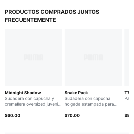
PRODUCTOS COMPRADOS JUNTOS
FRECUENTEMENTE
Midnight Shadow
Snake Pack
T7 L
Sudadera con capucha y
Sudadera con capucha
Pants
cremallera oversized juvenil
holgada estampada para
T7
mujer
$60.00
$70.00
$95