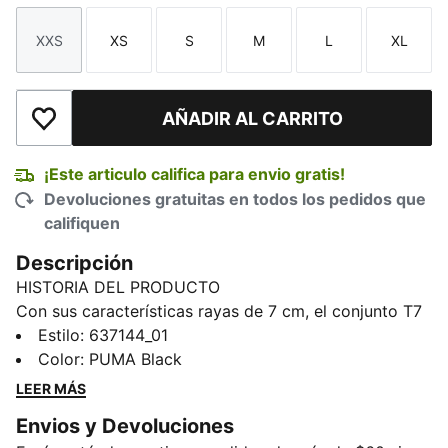
XXS
XS
S
M
L
XL
Talla
Talla
Talla
Talla
Talla
Talla
AÑADIR AL CARRITO
Añadir a la lista de deseos
¡Este articulo califica para envio gratis!
Devoluciones gratuitas en todos los pedidos que
califiquen
Descripción
HISTORIA DEL PRODUCTO
Con sus características rayas de 7 cm, el conjunto T7
se lanzó al mercado en 1968 y, desde entonces, ha
Estilo
:
637144_01
estado revolucionando el estilo. Esa misma actitud se
Color
:
PUMA Black
refleja en esta chamarra acolchada con tecnología
LEER MÁS
warmCELL y forro de tejido polar en los bolsillos y el
Envios y Devoluciones
cuello para ayudarte a mantenerte abrigada y seca.