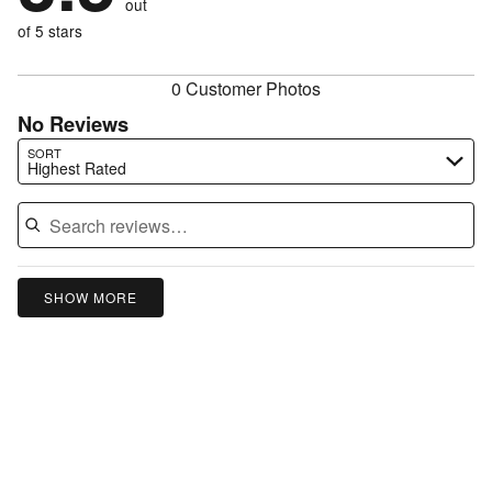
out
0%
of
reviewers
of
of 5 stars
reviewers
reviewers
0 Customer Photos
No Reviews
Search reviews…
SORT
Highest Rated
SHOW MORE