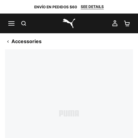
SEE DETAILS
ENVÍO EN PEDIDOS $60
BUSCAR
MI CUE
CA
PUMA.com
Accessories