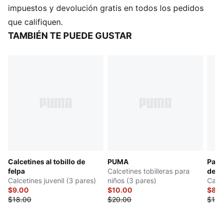
Combinación de materiales: algodón, poliéster y
impuestos y devolución gratis en todos los pedidos
spandex
que califiquen.
Detalles de la marca PUMA
TAMBIÉN TE PUEDE GUSTAR
Calcetines al tobillo de
PUMA
Panta
felpa
Calcetines tobilleras para
de t
Calcetines juvenil (3 pares)
niños (3 pares)
Calc
$9.00
$10.00
$8.
$18.00
$20.00
$16.