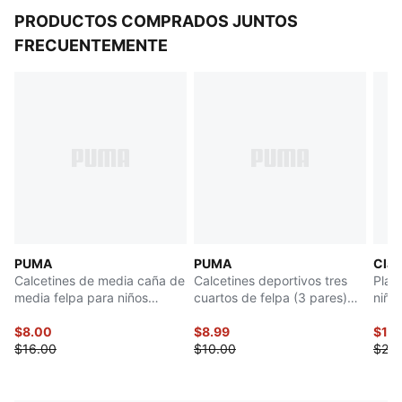
PRODUCTOS COMPRADOS JUNTOS
FRECUENTEMENTE
PUMA
PUMA
Clas
Calcetines de media caña de
Calcetines deportivos tres
Play
media felpa para niños
cuartos de felpa (3 pares)
niño
grandes (3 pares)
niños grandes
$8.00
$8.99
$10
$16.00
$10.00
$20.