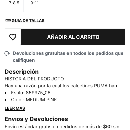
7-8.5
9-11
Talla
Talla
GUIA DE TALLAS
AÑADIR AL CARRITO
Añadir a la lista de deseos
Devoluciones gratuitas en todos los pedidos que
califiquen
Descripción
HISTORIA DEL PRODUCTO
Hay una razón por la cual los calcetines PUMA han
inspirado un comportamiento obsesivo en todo el
Estilo
:
859975_06
mundo. Son suaves. Cómodos. Puedes usarlos
Color
:
MEDIUM PINK
siempre. Y cuando te los pones, permanecen donde se
LEER MÁS
supone que deben permanecer.
Envios y Devoluciones
DETALLES
Envío estándar gratis en pedidos de más de $60 sin
Contiene 3 pares