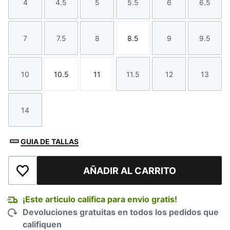
4
4.5
5
5.5
6
6.5
Talla
Talla
Talla
Talla
Talla
Talla
7
7.5
8
8.5
9
9.5
Talla
Talla
Talla
Talla
Talla
Talla
10
10.5
11
11.5
12
13
Talla
Talla
Talla
Talla
Talla
Talla
14
Talla
GUIA DE TALLAS
AÑADIR AL CARRITO
Añadir a la lista de deseos
¡Este articulo califica para envio gratis!
Devoluciones gratuitas en todos los pedidos que
califiquen