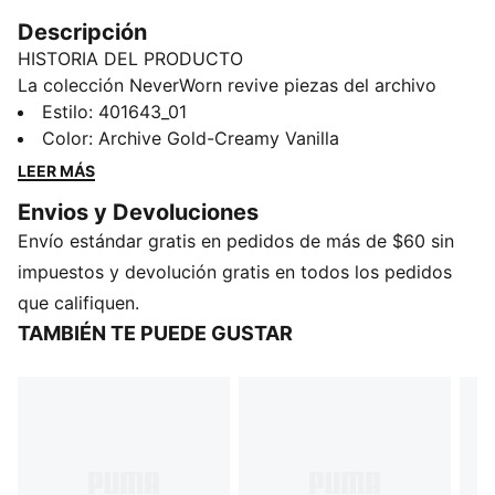
Descripción
HISTORIA DEL PRODUCTO
La colección NeverWorn revive piezas del archivo
PUMA y las reinventa para una nueva generación. Con
Estilo
:
401643_01
su un empeine de gamuza de efecto desteñido,
Color
:
Archive Gold-Creamy Vanilla
detalles de lámina dorada y una lengüeta de gamuza
LEER MÁS
deslavada, estos tenis aportan aires vintage a tu
Envios y Devoluciones
guardarropa diario.
Envío estándar gratis en pedidos de más de $60 sin
DETALLES
Ancho regular
impuestos y devolución gratis en todos los pedidos
Empeine de gamuza con efecto desgastado
que califiquen.
Cierre con cordones
TAMBIÉN TE PUEDE GUSTAR
Forro de tela
Plantilla OrthoLite®
Suela de goma
Mediasuela de goma
Detalles de la marca PUMA