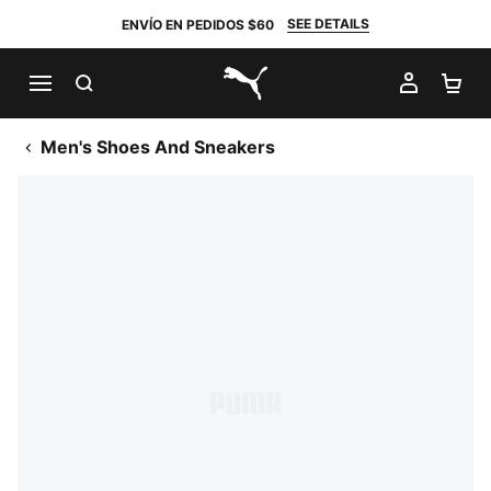
SEE DETAILS
ENVÍO EN PEDIDOS $60
BUSCAR
MI CUE
CA
PUMA.com
Men's Shoes And Sneakers