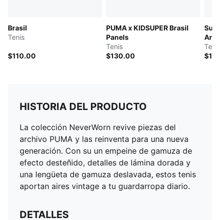
Brasil
PUMA x KIDSUPER Brasil
Supe
Tenis
Panels
Arti
Tenis
Teni
$110.00
$130.00
$11
HISTORIA DEL PRODUCTO
La colección NeverWorn revive piezas del
archivo PUMA y las reinventa para una nueva
generación. Con su un empeine de gamuza de
efecto desteñido, detalles de lámina dorada y
una lengüeta de gamuza deslavada, estos tenis
aportan aires vintage a tu guardarropa diario.
DETALLES